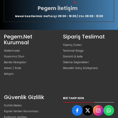
Pegem İletişim
Mesai Saatlerimiz: Hafta içi: 09:00 - 18:00 / Cts: 09:00 - 13:00
Pegem.Net
Sipariş Teslimat
Kurumsal
Sipariş Süreci
Hakkımızda
Teslimat Kargo
Yazarımız Olun
Garanti & İade
Banka Hesapları
Ödeme Seçenekleri
Adres / Kroki
Mesafeli Satış Sözleşmesi
İletişim
Güvenlik Gizlilik
BIZI TAKIP EDIN
Gizlilik İlkeleri
Kişisel Verilen Korunması
Kullanım Şartları