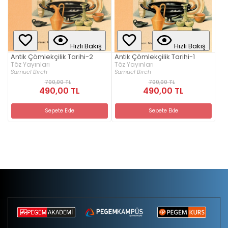
Hızlı Bakış
Hızlı Bakış
Antik Çömlekçilik Tarihi-2
Antik Çömlekçilik Tarihi-1
Töz Yayınları
Töz Yayınları
Samuel Birch
Samuel Birch
700,00 TL
700,00 TL
490,00 TL
490,00 TL
Sepete Ekle
Sepete Ekle