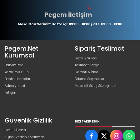
Pegem İletişim
Mesai Saatlerimiz: Hafta içi: 09:00 - 18:00 / Cts: 09:00 - 13:00
Pegem.Net
Sipariş Teslimat
Kurumsal
Sipariş Süreci
Hakkımızda
Teslimat Kargo
Yazarımız Olun
Garanti & İade
Banka Hesapları
Ödeme Seçenekleri
Adres / Kroki
Mesafeli Satış Sözleşmesi
İletişim
Güvenlik Gizlilik
BIZI TAKIP EDIN
Gizlilik İlkeleri
Kişisel Verilen Korunması