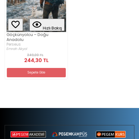
Hızlı Bakış
Göçkünyolcu – Doğu
Anadolu
Perseus
Emrah Akyol
349,00 TL
244,30 TL
Sepete Ekle