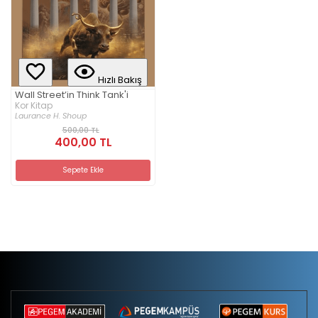
Hızlı Bakış
Wall Street’in Think Tank'i
Kor Kitap
Laurance H. Shoup
500,00 TL
400,00 TL
Sepete Ekle