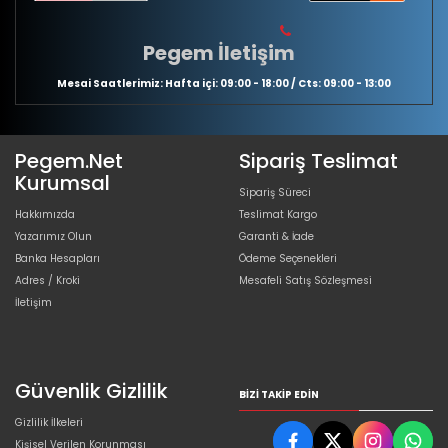
Pegem İletişim
Mesai Saatlerimiz: Hafta içi: 09:00 - 18:00 / Cts: 09:00 - 13:00
Pegem.Net
Sipariş Teslimat
Kurumsal
Sipariş Süreci
Hakkımızda
Teslimat Kargo
Yazarımız Olun
Garanti & İade
Banka Hesapları
Ödeme Seçenekleri
Adres / Kroki
Mesafeli Satış Sözleşmesi
İletişim
Güvenlik Gizlilik
BIZI TAKIP EDIN
Gizlilik İlkeleri
Kişisel Verilen Korunması