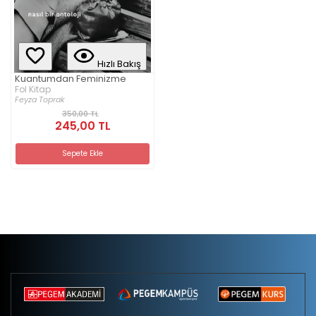
Hızlı Bakış
Kuantumdan Feminizme
Fol Kitap
Feyza Toprak
350,00 TL
245,00 TL
Sepete Ekle