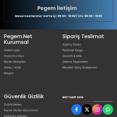
Pegem İletişim
Mesai Saatlerimiz: Hafta içi: 09:00 - 18:00 / Cts: 09:00 - 13:00
Pegem.Net
Sipariş Teslimat
Kurumsal
Sipariş Süreci
Hakkımızda
Teslimat Kargo
Yazarımız Olun
Garanti & İade
Banka Hesapları
Ödeme Seçenekleri
Adres / Kroki
Mesafeli Satış Sözleşmesi
İletişim
Güvenlik Gizlilik
BIZI TAKIP EDIN
Gizlilik İlkeleri
Kişisel Verilen Korunması
Kullanım Şartları