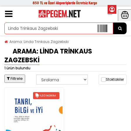
Arama: Linda Trinkaus Zagzebski
ARAMA: LINDA TRINKAUS
ZAGZEBSKI
1 ürün bulundu
Filtrele
Stoktakiler
%30 İNDIRIM