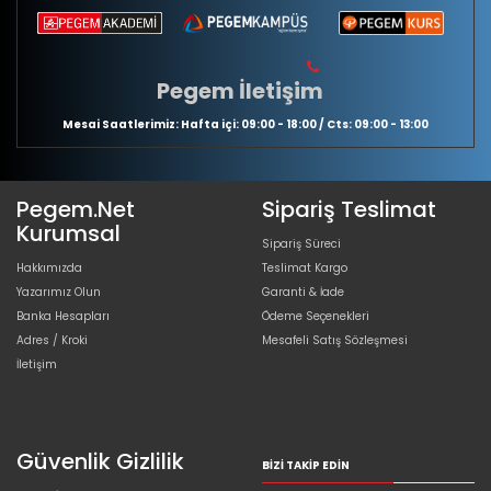
Pegem İletişim
Mesai Saatlerimiz: Hafta içi: 09:00 - 18:00 / Cts: 09:00 - 13:00
Pegem.Net
Sipariş Teslimat
Kurumsal
Sipariş Süreci
Hakkımızda
Teslimat Kargo
Yazarımız Olun
Garanti & İade
Banka Hesapları
Ödeme Seçenekleri
Adres / Kroki
Mesafeli Satış Sözleşmesi
İletişim
Güvenlik Gizlilik
BIZI TAKIP EDIN