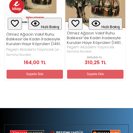
Hızlı Bakış
Hızlı Bakış
Ölmez Ağacın Vakıf Ruhu
Ölmez Ağacın Vakıf Ruhu
Balıkesir’de Kadın İradesiyle
Balıkesir’de Kadın İradesiyle
Kurulan Hayır Köprüleri (1461-
Kurulan Hayır Köprüleri (1461-
1927)
Pegem Akademi Yayıncılık
1927) (e-kitap)
Pegem Akademi Yayıncılık (e-
Semiha Nurdan
kitap)
Semiha Nurdan
365,00 TL
164,00 TL
310,25 TL
Sepete Ekle
Sepete Ekle