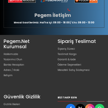
Pegem İletişim
Mesai Saatlerimiz: Hafta içi: 09:00 - 18:00 / Cts: 09:00 - 13:00
Pegem.Net
Sipariş Teslimat
Kurumsal
Sipariş Süreci
Hakkımızda
Teslimat Kargo
Yazarımız Olun
Garanti & İade
Banka Hesapları
Ödeme Seçenekleri
Adres / Kroki
Mesafeli Satış Sözleşmesi
İletişim
Güvenlik Gizlilik
BIZI TAKIP EDIN
Gizlilik İlkeleri