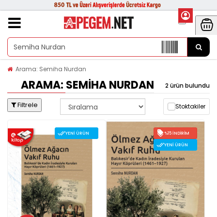
Arama: Semiha Nurdan
ARAMA: SEMIHA NURDAN
2 ürün bulundu
Filtrele
Stoktakiler
YENI ÜRÜN
%15 İNDIRIM
YENI ÜRÜN