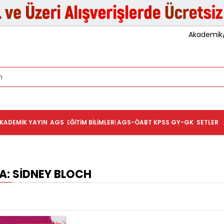
Akademik/K
KADEMIK YAYIN
AGS
EĞITIM BILIMLERI
AGS-ÖABT
KPSS GY-GK
SETLER
: SIDNEY BLOCH