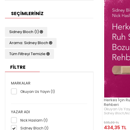
SEÇIMLERINIZ
Sidney Bloch (1)
Arama: Sidney Bloch
Tüm Filtreyi Temizle
FİLTRE
MARKALAR
Okuyan Us Yayın (1)
Herkes İçin Ru
Rehberi
Okuyan Us Yay
YAZAR ADI
Sidney Bloch,
Ni
Nick Haslam (1)
595,00 TL
434,35 TL
Sidney Bloch (1)