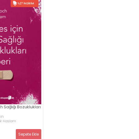
%27 İNDIRIM
h Sağlığı Bozuklukları
ın
ck Haslam
Sepete Ekle