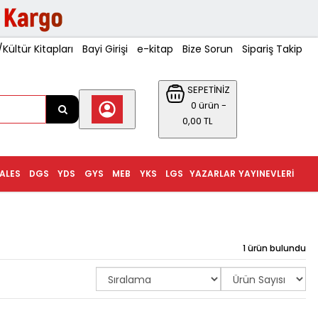
ültür Kitapları
Bayi Girişi
e-kitap
Bize Sorun
Sipariş Takip
SEPETİNİZ
0 ürün -
0,00 TL
ALES
DGS
YDS
GYS
MEB
YKS
LGS
YAZARLAR
YAYINEVLERI
1 ürün bulundu