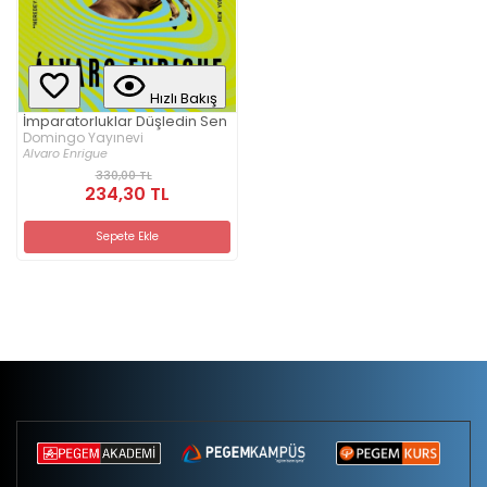
Hızlı Bakış
İmparatorluklar Düşledin Sen
Domingo Yayınevi
Alvaro Enrigue
330,00 TL
234,30 TL
Sepete Ekle