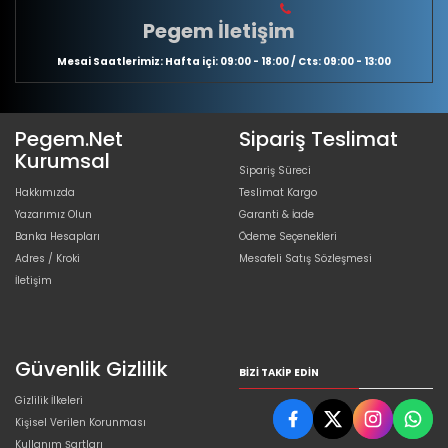
Pegem İletişim
Mesai Saatlerimiz: Hafta içi: 09:00 - 18:00 / Cts: 09:00 - 13:00
Pegem.Net
Sipariş Teslimat
Kurumsal
Sipariş Süreci
Hakkımızda
Teslimat Kargo
Yazarımız Olun
Garanti & İade
Banka Hesapları
Ödeme Seçenekleri
Adres / Kroki
Mesafeli Satış Sözleşmesi
İletişim
Güvenlik Gizlilik
BIZI TAKIP EDIN
Gizlilik İlkeleri
Kişisel Verilen Korunması
Kullanım Şartları