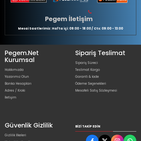
Pegem İletişim
Mesai Saatlerimiz: Hafta içi: 09:00 - 18:00 / Cts: 09:00 - 13:00
Pegem.Net
Sipariş Teslimat
Kurumsal
Sipariş Süreci
Hakkımızda
Teslimat Kargo
Yazarımız Olun
Garanti & İade
Banka Hesapları
Ödeme Seçenekleri
Adres / Kroki
Mesafeli Satış Sözleşmesi
İletişim
Güvenlik Gizlilik
BIZI TAKIP EDIN
Gizlilik İlkeleri