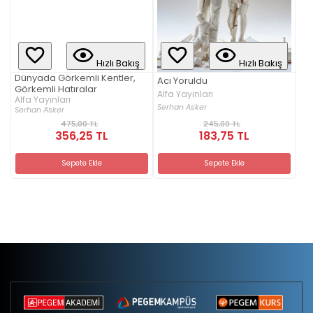
Hızlı Bakış
Hızlı Bakış
Dünyada Görkemli Kentler,
Acı Yoruldu
Görkemli Hatıralar
Alfa Yayınları
Alfa Yayınları
Serhan Asker
Serhan Asker
475,00 TL
245,00 TL
356,25 TL
183,75 TL
Sepete Ekle
Sepete Ekle