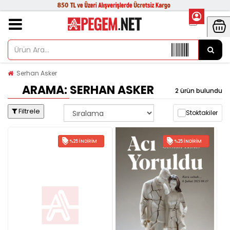
Serhan Asker
ARAMA: SERHAN ASKER
2 ürün bulundu
Filtrele
Stoktakiler
%25 İNDIRIM
%25 İNDIRIM