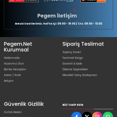
Pegem İletişim
Mesai Saatlerimiz: Hafta içi: 09:00 - 18:00 / Cts: 09:00 - 13:00
Pegem.Net
Sipariş Teslimat
Kurumsal
Sipariş Süreci
Hakkımızda
Teslimat Kargo
Yazarımız Olun
Garanti & İade
Banka Hesapları
Ödeme Seçenekleri
Adres / Kroki
Mesafeli Satış Sözleşmesi
İletişim
Güvenlik Gizlilik
BIZI TAKIP EDIN
Gizlilik İlkeleri