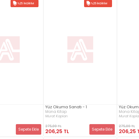
%25 İNDIRIM
%25 İNDIRIM
Yüz Okuma Sanatı - 1
Yüz Okuma
Mona Kitap
Mona Kita
Murat Kaplan
Murat Kapl
275,00 TL
275,00 TL
Sepete Ekle
Sepete Ekle
206,25 TL
206,25 