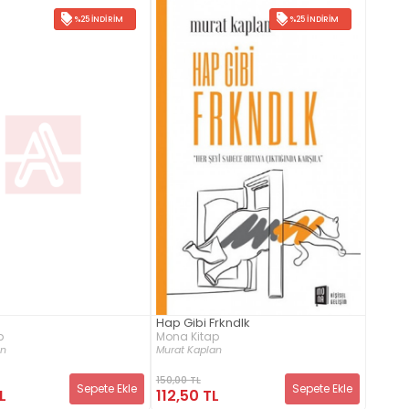
%25 İNDIRIM
%25 İNDIRIM
Hap Gibi Frkndlk
p
Mona Kitap
an
Murat Kaplan
150,00 TL
Sepete Ekle
Sepete Ekle
L
112,50 TL