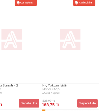
%25 İNDIRIM
%25 İNDIRIM
 Sanatı - 2
Hiç Yoktan İyidir
p
Mona Kitap
an
Murat Kaplan
225,00 TL
Sepete Ekle
Sepete Ekle
TL
168,75 TL