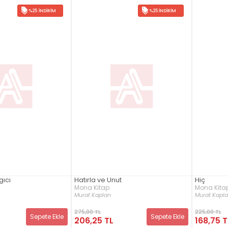
%25 İNDIRIM
%25 İNDIRIM
gıcı
Hatırla ve Unut
Hiç
Mona Kitap
Mona Kita
Murat Kaplan
Murat Kapl
275,00 TL
225,00 TL
Sepete Ekle
Sepete Ekle
206,25 TL
168,75 T