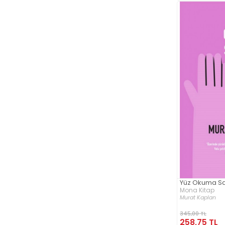
Yüz Okuma San
Mona Kitap
Murat Kaplan
345,00 TL
258,75 TL