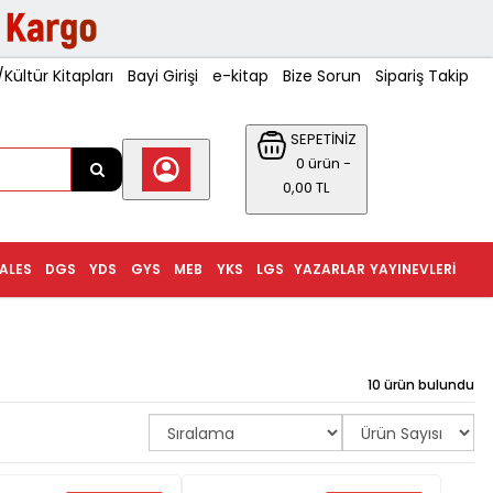
ültür Kitapları
Bayi Girişi
e-kitap
Bize Sorun
Sipariş Takip
SEPETİNİZ
0 ürün -
0,00 TL
ALES
DGS
YDS
GYS
MEB
YKS
LGS
YAZARLAR
YAYINEVLERI
10 ürün bulundu