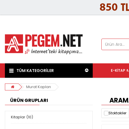
TÜM KATEGORİLER
E-KITAP
A
Murat Kaplan
ARAMA
ÜRÜN GRUPLARI
Stoktakiler
Kitaplar (10)