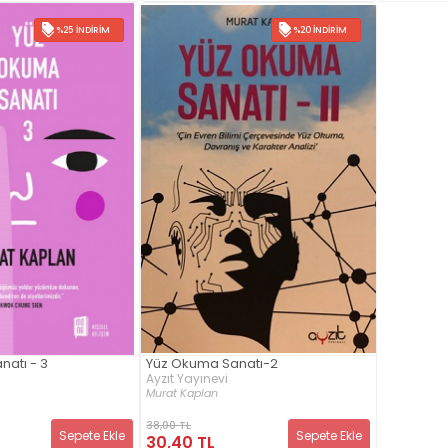
%25 İNDIRIM
%20 İNDIRIM
atı - 3
Yüz Okuma Sanatı-2
Ayzıt Yayınevi
Murat Kaplan
38,00 TL
Sepete Ekle
Sepete Ekle
30,40 TL