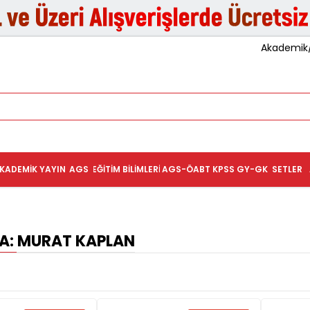
Akademik/K
KADEMIK YAYIN
AGS
EĞITIM BILIMLERI
AGS-ÖABT
KPSS GY-GK
SETLER
: MURAT KAPLAN