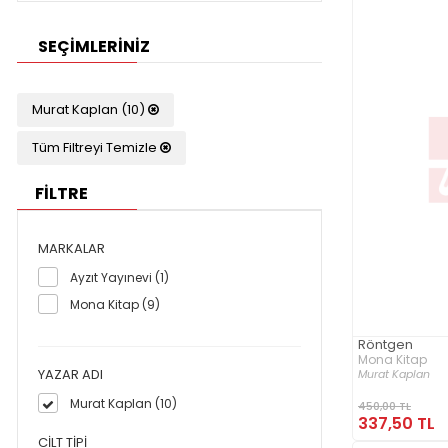
SEÇIMLERINIZ
Murat Kaplan (10)
Tüm Filtreyi Temizle
FİLTRE
MARKALAR
Ayzıt Yayınevi (1)
Mona Kitap (9)
Röntgen
Mona Kitap
YAZAR ADI
Murat Kaplan
Murat Kaplan (10)
450,00 TL
337,50 TL
CILT TIPI