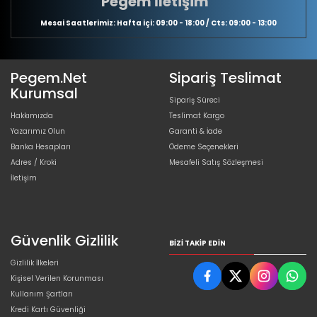
Pegem İletişim
Mesai Saatlerimiz: Hafta içi: 09:00 - 18:00 / Cts: 09:00 - 13:00
Pegem.Net
Sipariş Teslimat
Kurumsal
Sipariş Süreci
Hakkımızda
Teslimat Kargo
Yazarımız Olun
Garanti & İade
Banka Hesapları
Ödeme Seçenekleri
Adres / Kroki
Mesafeli Satış Sözleşmesi
İletişim
Güvenlik Gizlilik
BIZI TAKIP EDIN
Gizlilik İlkeleri
Kişisel Verilen Korunması
Kullanım Şartları
Kredi Kartı Güvenliği