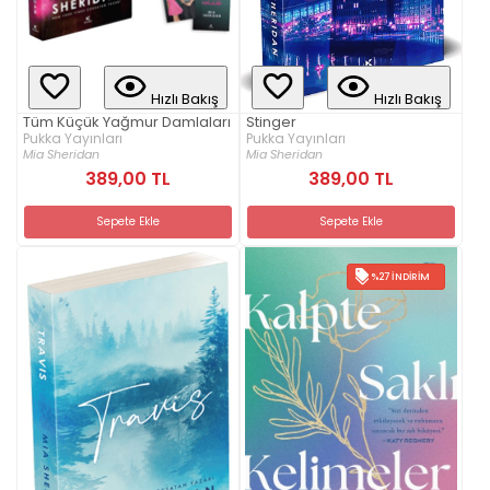
Hızlı Bakış
Hızlı Bakış
Tüm Küçük Yağmur Damlaları
Stinger
Pukka Yayınları
Pukka Yayınları
Mia Sheridan
Mia Sheridan
389,00 TL
389,00 TL
Sepete Ekle
Sepete Ekle
%27 İNDIRIM