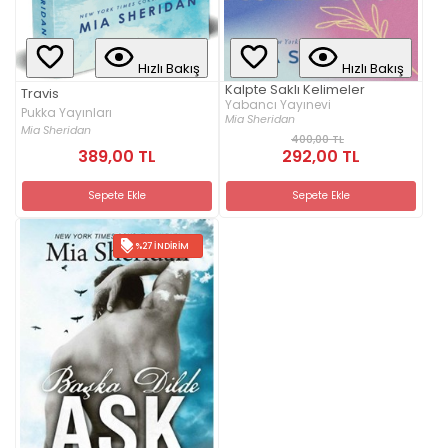
Hızlı Bakış
Hızlı Bakış
Kalpte Saklı Kelimeler
Travis
Yabancı Yayınevi
Pukka Yayınları
Mia Sheridan
Mia Sheridan
400,00 TL
389,00 TL
292,00 TL
Sepete Ekle
Sepete Ekle
%27 İNDIRIM