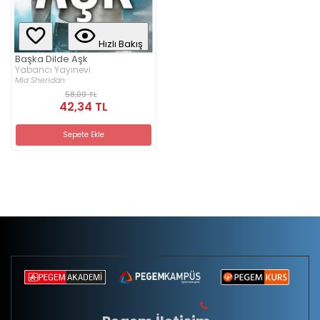
Hızlı Bakış
Başka Dilde Aşk
Yabancı Yayınevi
Mia Sheridan
58,00 TL
42,34 TL
Sepete Ekle