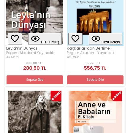
Hızlı Bakış
Hızlı Bakış
Leyla’nın Dünyası
Kaçkarlar`dan Berlin’e
Pegem Akademi Yayıncılık
Pegem Akademi Yayıncılık
Ali Uzun
Ali Uzun
330,00 TL
655,00 TL
280,50 TL
556,75 TL
Sepete Ekle
Sepete Ekle