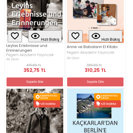
Hızlı Bakış
Hızlı Bakış
Leylas Erlebnisse und
Anne ve Babaların El Kitabı
Erinnerungen
Pegem Akademi Yayıncılık
Pegem Akademi Yayıncılık
Ali Uzun
Ali Uzun
415,00 TL
365,00 TL
352,75 TL
310,25 TL
Sepete Ekle
Sepete Ekle
KAMPANYALI
KAMPANYALI
ÜRÜN
ÜRÜN
%15 İNDIRIM
%15 İNDIRIM