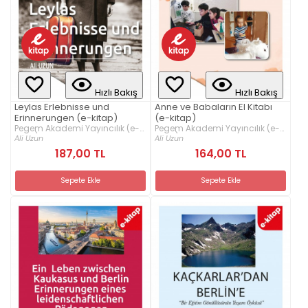
Hızlı Bakış
Hızlı Bakış
Leylas Erlebnisse und
Anne ve Babaların El Kitabı
Erinnerungen (e-kitap)
(e-kitap)
Pegem Akademi Yayıncılık (e-
Pegem Akademi Yayıncılık (e-
kitap)
kitap)
Ali Uzun
Ali Uzun
187,00 TL
164,00 TL
Sepete Ekle
Sepete Ekle