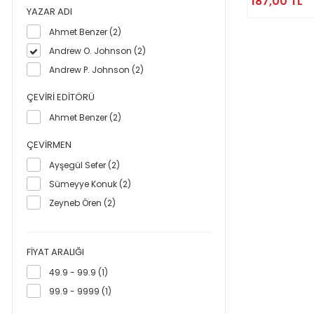
187,00 TL
YAZAR ADI
Ahmet Benzer (2)
Andrew O. Johnson (2)
Andrew P. Johnson (2)
ÇEVIRI EDITÖRÜ
Ahmet Benzer (2)
ÇEVIRMEN
Ayşegül Sefer (2)
Sümeyye Konuk (2)
Zeyneb Ören (2)
FIYAT ARALIĞI
49.9 - 99.9 (1)
99.9 - 9999 (1)