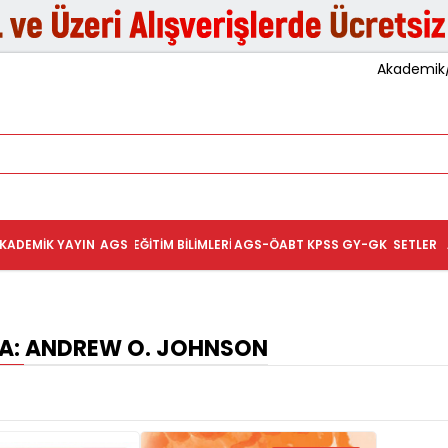
Akademik/K
KADEMIK YAYIN
AGS
EĞITIM BILIMLERI
AGS-ÖABT
KPSS GY-GK
SETLER
: ANDREW O. JOHNSON