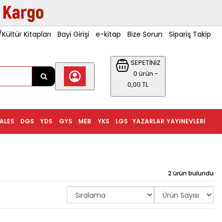
ültür Kitapları
Bayi Girişi
e-kitap
Bize Sorun
Sipariş Takip
SEPETİNİZ
0 ürün -
0,00 TL
ALES
DGS
YDS
GYS
MEB
YKS
LGS
YAZARLAR
YAYINEVLERI
2 ürün bulundu