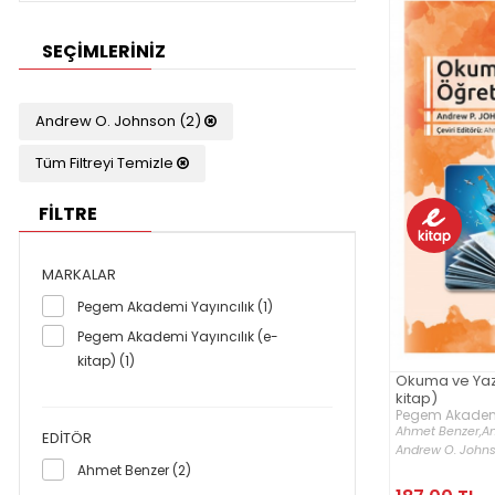
SEÇIMLERINIZ
Andrew O. Johnson (2)
Tüm Filtreyi Temizle
FİLTRE
MARKALAR
Pegem Akademi Yayıncılık (1)
Pegem Akademi Yayıncılık (e-
kitap) (1)
Okuma ve Yaz
kitap)
Pegem Akademi 
Ahmet Benzer,
An
EDITÖR
Andrew O. Johnso
Ahmet Benzer (2)