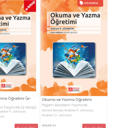
%15 İNDIRIM
ma Öğretimi (e-
Okuma ve Yazma Öğretimi
Pegem Akademi Yayıncılık
Yayıncılık (e-kitap)
Ahmet Benzer,
Andrew P. Johnson,
drew P. Johnson,
Andrew O. Johnson...
n...
415,00 TL