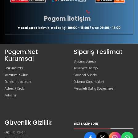
Pegem İletişim
Mesai Saatlerimiz: Hafta içi: 09:00 - 18:00 / Cts: 09:00 - 13:00
Pegem.Net
Sipariş Teslimat
Kurumsal
Sipariş Süreci
Hakkımızda
Teslimat Kargo
Yazarımız Olun
Garanti & İade
Banka Hesapları
Ödeme Seçenekleri
Adres / Kroki
Mesafeli Satış Sözleşmesi
İletişim
Güvenlik Gizlilik
BIZI TAKIP EDIN
Gizlilik İlkeleri