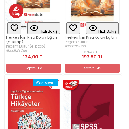
Hızlı Bakış
Hızlı Bakış
Herkes İçin Kısa Kolay Eğitim
Herkes İçin Kısa Kolay Eğitim
(e-kitap)
Pegem Kültür
Abdullah Can
Pegem Kültür (e-kitap)
Abdullah Can
275,00 TL
124,00 TL
192,50 TL
Sepete Ekle
Sepete Ekle
YENI ÜRÜN