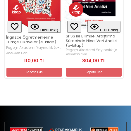
Hızlı Bakış
Hızlı Bakış
SPSS ile Bilimsel Araştırma
İngilizce Öğretmenlerine
Sürecinde Nicel Veri Analizi
Türkçe Hikâyeler (e-kitap)
(e-kitap)
Pegem Akademi Yayıncılık (e-
Pegem Akademi Yayıncılık (e-
kitap)
Abdullah Can
kitap)
Abdullah Can
110,00 TL
304,00 TL
Sepete Ekle
Sepete Ekle