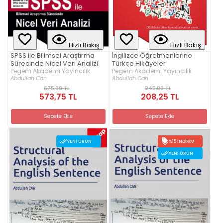
Hızlı Bakış
Hızlı Bakış
SPSS ile Bilimsel Araştırma
İngilizce Öğretmenlerine
Sürecinde Nicel Veri Analizi
Türkçe Hikâyeler
Pegem Akademi Yayıncılık
Pegem Akademi Yayıncılık
Abdullah Can
Abdullah Can
675,00 TL
245,00 TL
573,75 TL
208,25 TL
Sepete Ekle
Sepete Ekle
YENI ÜRÜN
%15 İNDIRIM
YENI ÜRÜN