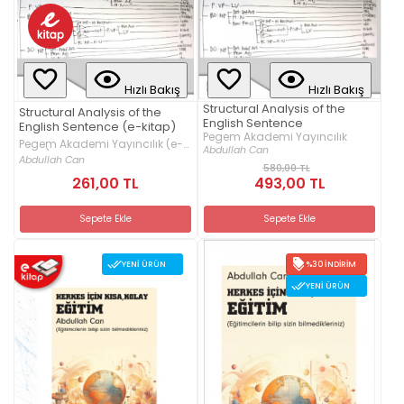
Hızlı Bakış
Hızlı Bakış
Structural Analysis of the
Structural Analysis of the
English Sentence
English Sentence (e-kitap)
Pegem Akademi Yayıncılık
Pegem Akademi Yayıncılık (e-
Abdullah Can
kitap)
Abdullah Can
580,00 TL
261,00 TL
493,00 TL
Sepete Ekle
Sepete Ekle
YENI ÜRÜN
%30 İNDIRIM
YENI ÜRÜN