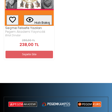
Hızlı Bakış
Seçme Felsefe Yazıları
Pegem Akademi Yayıncılık
Bilal Dindar
280,00 TL
238,00 TL
Sepete Ekle