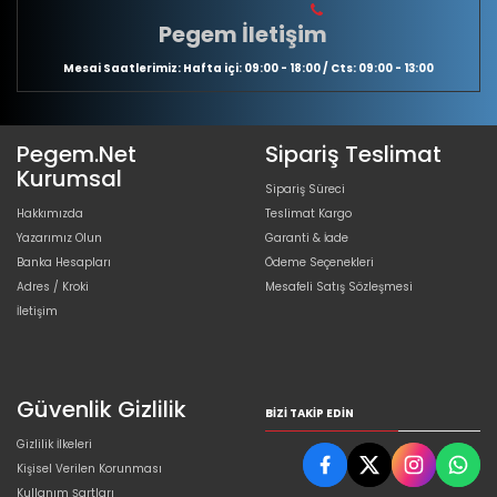
Pegem İletişim
Mesai Saatlerimiz: Hafta içi: 09:00 - 18:00 / Cts: 09:00 - 13:00
Pegem.Net
Sipariş Teslimat
Kurumsal
Sipariş Süreci
Hakkımızda
Teslimat Kargo
Yazarımız Olun
Garanti & İade
Banka Hesapları
Ödeme Seçenekleri
Adres / Kroki
Mesafeli Satış Sözleşmesi
İletişim
Güvenlik Gizlilik
BIZI TAKIP EDIN
Gizlilik İlkeleri
Kişisel Verilen Korunması
Kullanım Şartları