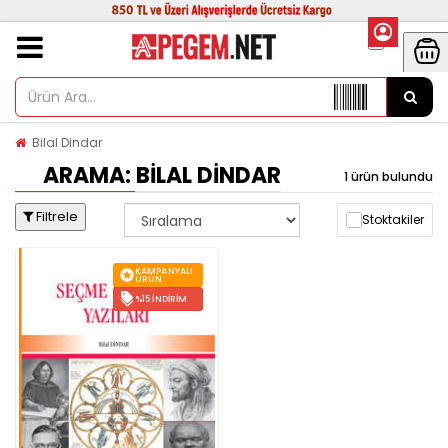
Bilal Dindar
ARAMA: BILAL DINDAR
1 ürün bulundu
Filtrele
Stoktakiler
KAMPANYALI
ÜRÜN
%15 İNDIRIM