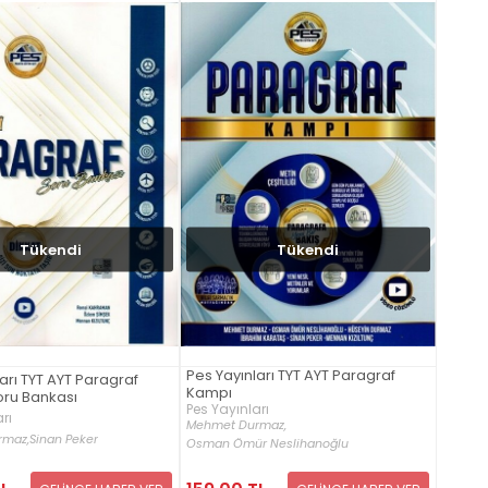
Tükendi
Tükendi
Pes Yayınları TYT AYT Paragraf
arı TYT AYT Paragraf
Kampı
oru Bankası
Pes Yayınları
rı
Mehmet Durmaz,
rmaz,
Sinan Peker
Osman Ömür Neslihanoğlu