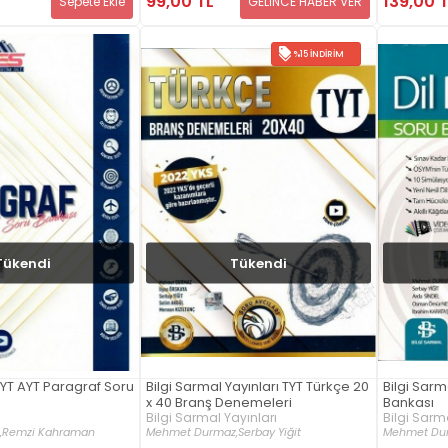
99,00 TL
139,00 
Sepete Ekle
GELİNCE HABER VER
%15 İNDIRIM
Tükendi
Tükendi
TYT AYT Paragraf Soru
Bilgi Sarmal Yayınları TYT Türkçe 20
Bilgi Sarma
x 40 Branş Denemeleri
Bankası
Bilgi Sarmal Yayınları
Bilgi Sarma
,
Remzi Kahraman
Mehmet Durmaz,
Serbay Yiğit
Mehmet Du