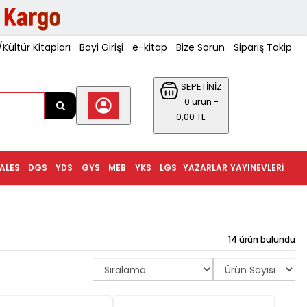
ültür Kitapları
Bayi Girişi
e-kitap
Bize Sorun
Sipariş Takip
SEPETİNİZ
0 ürün -
0,00 TL
ALES
DGS
YDS
GYS
MEB
YKS
LGS
YAZARLAR
YAYINEVLERI
14 ürün bulundu