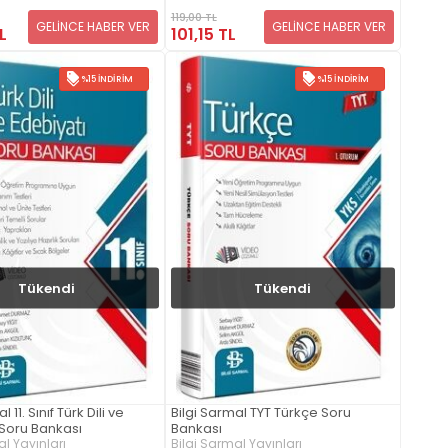
119,00 TL
GELİNCE HABER VER
GELİNCE HABER VER
L
101,15 TL
%15 İNDIRIM
%15 İNDIRIM
Tükendi
Tükendi
 11. Sınıf Türk Dili ve
Bilgi Sarmal TYT Türkçe Soru
 Soru Bankası
Bankası
l Yayınları
Bilgi Sarmal Yayınları