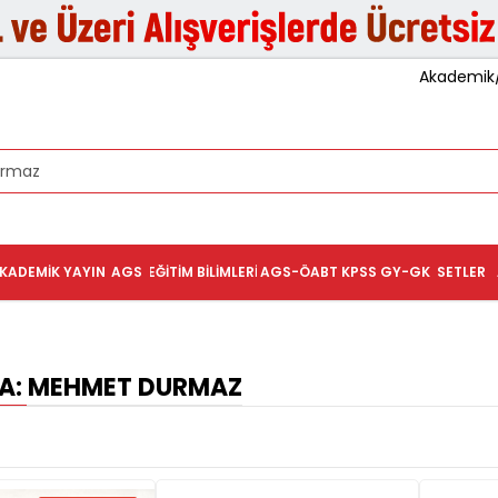
Akademik/K
KADEMIK YAYIN
AGS
EĞITIM BILIMLERI
AGS-ÖABT
KPSS GY-GK
SETLER
: MEHMET DURMAZ