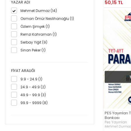
50,15 TL
YAZAR ADI
Mehmet Durmaz (14)
Osman Ömür Neslihanoğlu (1)
Özlem Şimşek (1)
Remzi Kahraman (1)
Serbay Yiğit (9)
Sinan Peker (1)
FIYAT ARALIĞI
9.9 - 24.9 (1)
24.9 - 49.9 (2)
49.9 - 99.9 (3)
99.9 - 9999 (8)
PES Yayınları 
Bankası
Pes Yayınları
Mehmet Durmaz