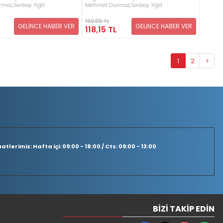
rmaz,
Serbay Yiğit
Mehmet Durmaz,
Serbay Yiğit
139,00 TL
GELİNCE HABER VER
GELİNCE HABER VER
118,15 TL
1
2
>
tlerimiz: Hafta içi: 09:00 - 18:00 / Cts: 09:00 - 13:00
BIZI TAKIP EDIN