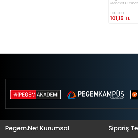
Mehmet Durmaz
119,00 TL
101,15 TL
Pegem.Net Kurumsal
Sipariş T