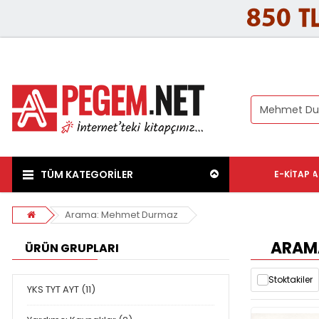
TÜM KATEGORİLER
E-KITAP
A
Arama: Mehmet Durmaz
ARAMA
ÜRÜN GRUPLARI
Stoktakiler
YKS TYT AYT (11)