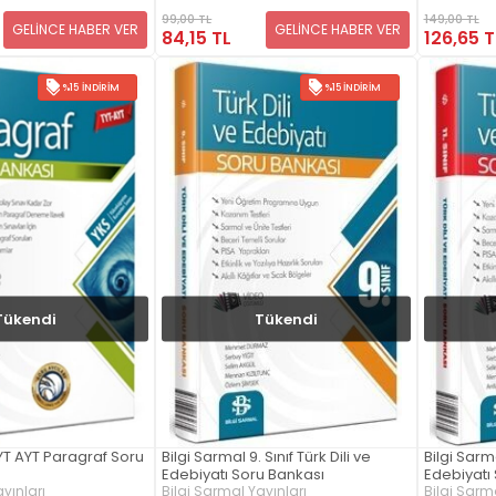
99,00 TL
149,00 TL
GELİNCE HABER VER
GELİNCE HABER VER
84,15 TL
126,65 T
%15 İNDIRIM
%15 İNDIRIM
Tükendi
Tükendi
TYT AYT Paragraf Soru
Bilgi Sarmal 9. Sınıf Türk Dili ve
Bilgi Sarmal
Edebiyatı Soru Bankası
Edebiyatı
yınları
Bilgi Sarmal Yayınları
Bilgi Sarma