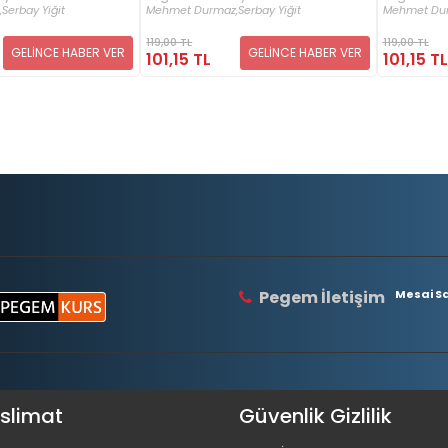
,
Serbay Yiğit
Mehmet Durmaz,
Serbay Yiğit
Mehmet Du
119,00 TL
119,00 TL
GELİNCE HABER VER
GELİNCE HABER VER
101,15 TL
101,15 TL
Pegem İletişim
Mesai Saa
eslimat
Güvenlik Gizlilik