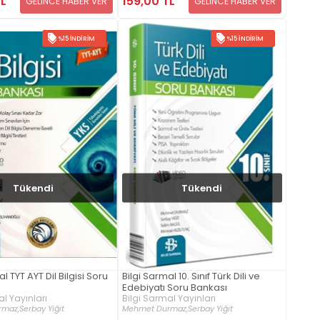
TL
159,00 TL
GELİNCE HABER VER
GELİNCE HABER VER
%15 İNDIRIM
%15 İNDIRIM
Tükendi
Tükendi
l TYT AYT Dil Bilgisi Soru
Bilgi Sarmal 10. Sınıf Türk Dili ve
Edebiyatı Soru Bankası
l Yayınları
Bilgi Sarmal Yayınları
rmaz,
Serbay Yiğit
Mehmet Durmaz,
Serbay Yiğit