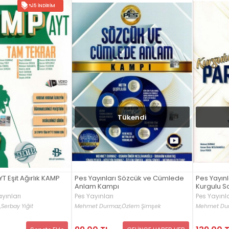
%15 İNDIRIM
Tükendi
YT Eşit Ağırlık KAMP
Pes Yayınları Sözcük ve Cümlede
Pes Yayınl
Anlam Kampı
Kurgulu S
yınları
Pes Yayınları
Pes Yayınla
,
Serbay Yiğit
Mehmet Durmaz,
Özlem Şimşek
Mehmet Du