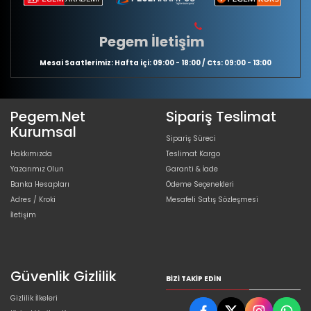
Pegem İletişim
Mesai Saatlerimiz: Hafta içi: 09:00 - 18:00 / Cts: 09:00 - 13:00
Pegem.Net
Sipariş Teslimat
Kurumsal
Sipariş Süreci
Hakkımızda
Teslimat Kargo
Yazarımız Olun
Garanti & İade
Banka Hesapları
Ödeme Seçenekleri
Adres / Kroki
Mesafeli Satış Sözleşmesi
İletişim
Güvenlik Gizlilik
BIZI TAKIP EDIN
Gizlilik İlkeleri