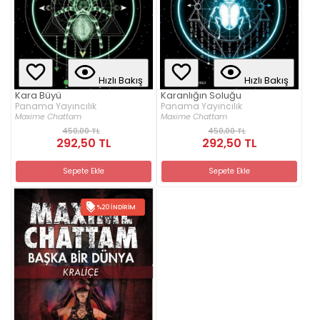
Hızlı Bakış
Hızlı Bakış
Kara Büyü
Karanlığın Soluğu
Panama Yayıncılık
Panama Yayıncılık
Maxime Chattam
Maxime Chattam
450,00 TL
450,00 TL
292,50 TL
292,50 TL
Sepete Ekle
Sepete Ekle
%20 İNDIRIM