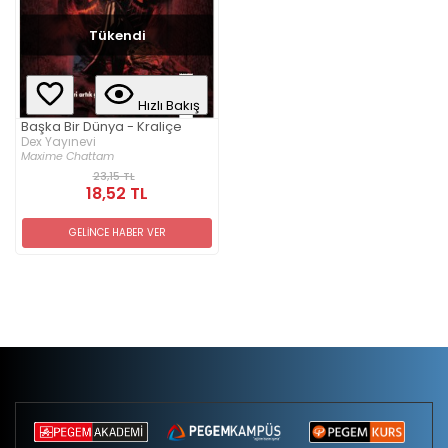
Tükendi
Hızlı Bakış
Başka Bir Dünya - Kraliçe
Dex Yayınevi
Maxime Chattam
23,15 TL
18,52 TL
GELİNCE HABER VER