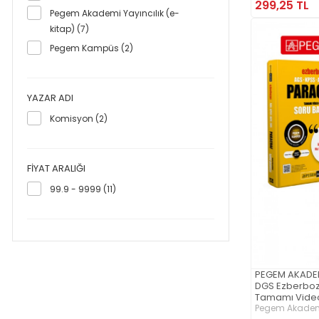
299,25 TL
Pegem Akademi Yayıncılık (e-
kitap) (7)
Pegem Kampüs (2)
YAZAR ADI
Komisyon (2)
FIYAT ARALIĞI
99.9 - 9999 (11)
PEGEM AKADE
DGS Ezberboz
Tamamı Vide
Bankası + 20
Pegem Akademi