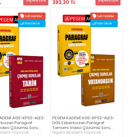
Sepete Ekle
Sepete Ekle
393,30 TL
L
%43 İNDIRIM
%43 İNDIRIM
YENI ÜRÜN
YENI ÜRÜN
ADEMİ AGS-KPSS-ALES-
PEGEM KADEMİ AGS-KPSS-ALES-
rbozan Paragraf
DGS Ezberbozan Paragraf
ideo Çözümlü Soru
Tamamı Video Çözümlü Soru
 2026 KPSS Genel
demi Yayıncılık
Bankası + 2026 KPSS Genel
Pegem Akademi Yayıncılık