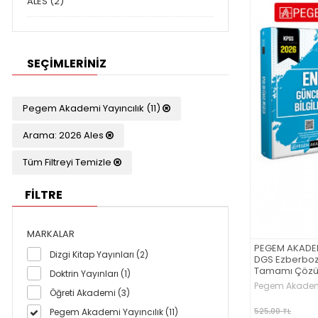
ALES (2)
SEÇIMLERINIZ
Pegem Akademi Yayıncılık (11)
Arama: 2026 Ales
Tüm Filtreyi Temizle
FİLTRE
MARKALAR
PEGEM AKADEM
Dizgi Kitap Yayınları (2)
DGS Ezberboz
Tamamı Çözüm
Doktrin Yayınları (1)
2026 KPSS En G
Pegem Akademi
Öğreti Akademi (3)
(2.Kitap)
525,00 TL
Pegem Akademi Yayıncılık (11)