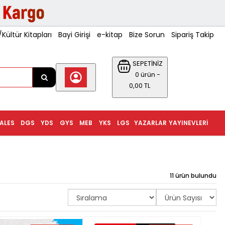
ültür Kitapları
Bayi Girişi
e-kitap
Bize Sorun
Sipariş Takip
SEPETİNİZ
0 ürün -
0,00 TL
ALES
DGS
YDS
GYS
MEB
YKS
LGS
YAZARLAR
YAYINEVLERI
11 ürün bulundu