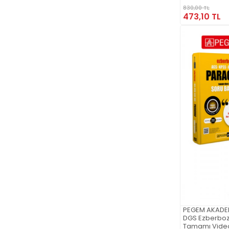
Yetenek Genel
830,00 TL
Düzenlenmiş
473,10 TL
Çıkmış Sorul
GEOMETRİ Seti
PEGEM AKADE
DGS Ezberboz
Tamamı Vide