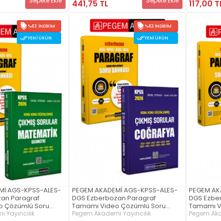
Sepete Ekle
Sepete Ekle
441,75 TL
117,00 T
%43 İNDIRIM
%43 İNDIRIM
YENI ÜRÜN
YENI ÜRÜN
Mİ AGS-KPSS-ALES-
PEGEM AKADEMİ AGS-KPSS-ALES-
PEGEM AK
an Paragraf
DGS Ezberbozan Paragraf
DGS Ezbe
o Çözümlü Soru
Tamamı Video Çözümlü Soru
Tamamı V
26 KPSS Genel
 Yayıncılık
Bankası + 2026 KPSS Genel
Pegem Akademi Yayıncılık
Bankası +
Pegem Aka