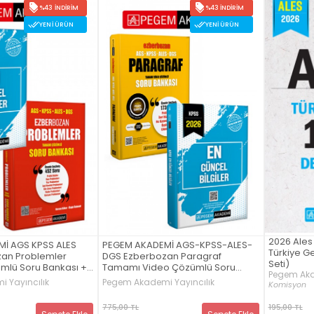
%43 İNDIRIM
%43 İNDIRIM
YENI ÜRÜN
YENI ÜRÜN
2026 Ale
İ AGS KPSS ALES
PEGEM AKADEMİ AGS-KPSS-ALES-
Türkiye G
an Problemler
DGS Ezberbozan Paragraf
Seti)
lü Soru Bankası +
Tamamı Video Çözümlü Soru
Pegem Aka
üncel Bilgiler Seti
Bankası + 2026 KPSS En Güncel
 Yayıncılık
Pegem Akademi Yayıncılık
Komisyon
Bilgiler Seti (2.Kitap)
775,00 TL
195,00 TL