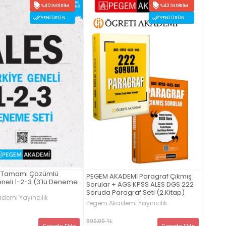
%40 İNDIRIM
%43 İNDIRIM
YENI ÜRÜN
YENI ÜRÜN
s Tamamı Çözümlü
PEGEM AKADEMİ Paragraf Çıkmış
eneli 1-2-3 (3'lü Deneme
Sorular + AGS KPSS ALES DGS 222
Soruda Paragraf Seti (2.Kitap)
demi Yayıncılık
Pegem Akademi Yayıncılık
690,00 TL