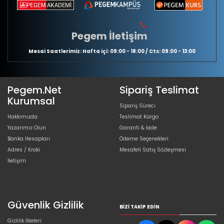
Pegem İletişim
Mesai Saatlerimiz: Hafta içi: 09:00 - 18:00 / Cts: 09:00 - 13:00
Pegem.Net
Sipariş Teslimat
Kurumsal
Sipariş Süreci
Hakkımızda
Teslimat Kargo
Yazarımız Olun
Garanti & İade
Banka Hesapları
Ödeme Seçenekleri
Adres / Kroki
Mesafeli Satış Sözleşmesi
İletişim
Güvenlik Gizlilik
BIZI TAKIP EDIN
Gizlilik İlkeleri