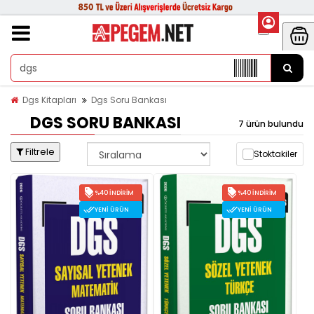
Dgs Kitapları
Dgs Soru Bankası
DGS SORU BANKASI
7 ürün bulundu
Filtrele
Stoktakiler
%40 İNDIRIM
%40 İNDIRIM
YENI ÜRÜN
YENI ÜRÜN