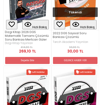
Tükendi
Hızlı Bakış
Hızlı Bakış
Dizgi Kitap 2026 DGS
2022 DGS Sayısal Soru
Matematik Tamamı Çözümlü
Bankası Çözümlü
Soru Bankası Mertcan Güler
Tercih Akademi Yayınları
Dizgi Kitap Yayınları
60,00 TL
414,00 TL
30,00 TL
269,10 TL
GELİNCE HABER VER
Sepete Ekle
%45 İNDIRIM
%45 İNDIRIM