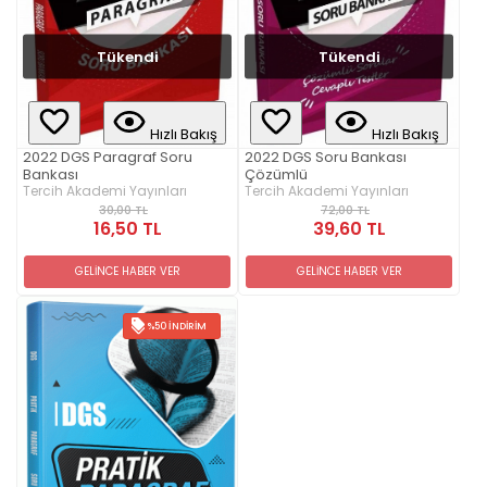
Tükendi
Tükendi
Hızlı Bakış
Hızlı Bakış
2022 DGS Paragraf Soru
2022 DGS Soru Bankası
Bankası
Çözümlü
Tercih Akademi Yayınları
Tercih Akademi Yayınları
30,00 TL
72,00 TL
16,50 TL
39,60 TL
GELİNCE HABER VER
GELİNCE HABER VER
%50 İNDIRIM