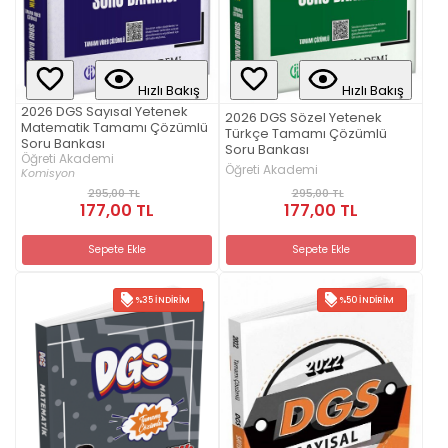
Hızlı Bakış
Hızlı Bakış
2026 DGS Sayısal Yetenek
2026 DGS Sözel Yetenek
Matematik Tamamı Çözümlü
Türkçe Tamamı Çözümlü
Soru Bankası
Soru Bankası
Öğreti Akademi
Öğreti Akademi
Komisyon
295,00 TL
295,00 TL
177,00 TL
177,00 TL
Sepete Ekle
Sepete Ekle
%35 İNDIRIM
%50 İNDIRIM