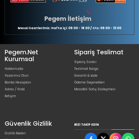
Pegem İletişim
Mesai Saatlerimiz: Hafta içi: 09:00 - 18:00 / Cts: 09:00 - 13:00
Pegem.Net
Sipariş Teslimat
Kurumsal
Sipariş Süreci
Hakkımızda
Teslimat Kargo
Yazarımız Olun
Garanti & İade
Banka Hesapları
Ödeme Seçenekleri
Adres / Kroki
Mesafeli Satış Sözleşmesi
İletişim
Güvenlik Gizlilik
BIZI TAKIP EDIN
Gizlilik İlkeleri