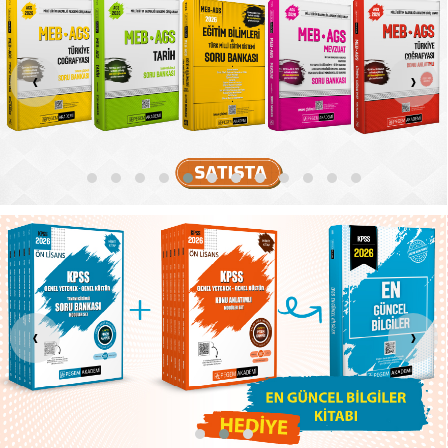
‹
›
‹
›