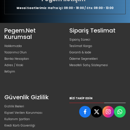
Mesai Saatlerimiz: Hafta içi: 09:00 - 18:00 / Cts: 09:00 - 13:00
Pegem.Net
Sipariş Teslimat
Kurumsal
Sipariş Süreci
Hakkımızda
Teslimat Kargo
Yazarımız Olun
Garanti & İade
Banka Hesapları
Ödeme Seçenekleri
Adres / Kroki
Mesafeli Satış Sözleşmesi
İletişim
Güvenlik Gizlilik
BIZI TAKIP EDIN
Gizlilik İlkeleri
Kişisel Verilen Korunması
Kullanım Şartları
Kredi Kartı Güvenliği