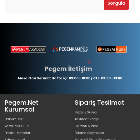
Pegem İletişim
Mesai Saatlerimiz: Hafta içi: 09:00 - 18:00 / Cts: 09:00 - 13:00
Pegem.Net
Sipariş Teslimat
Kurumsal
Sipariş Süreci
Hakkımızda
Teslimat Kargo
Yazarımız Olun
Garanti & İade
Banka Hesapları
Ödeme Seçenekleri
Adres / Kroki
Mesafeli Satış Sözleşmesi