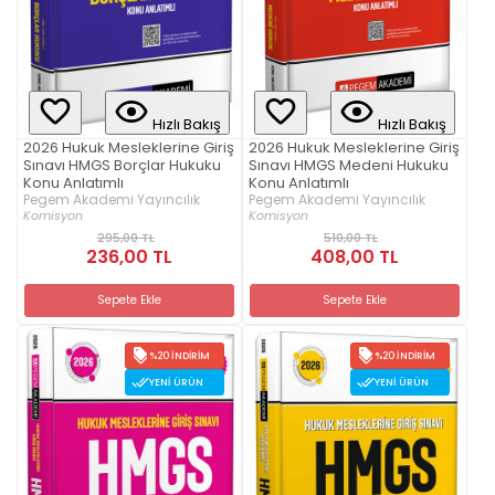
Hızlı Bakış
Hızlı Bakış
2026 Hukuk Mesleklerine Giriş
2026 Hukuk Mesleklerine Giriş
Sınavı HMGS Borçlar Hukuku
Sınavı HMGS Medeni Hukuku
Konu Anlatımlı
Konu Anlatımlı
Pegem Akademi Yayıncılık
Pegem Akademi Yayıncılık
Komisyon
Komisyon
295,00 TL
510,00 TL
236,00 TL
408,00 TL
Sepete Ekle
Sepete Ekle
%20 İNDIRIM
%20 İNDIRIM
YENI ÜRÜN
YENI ÜRÜN