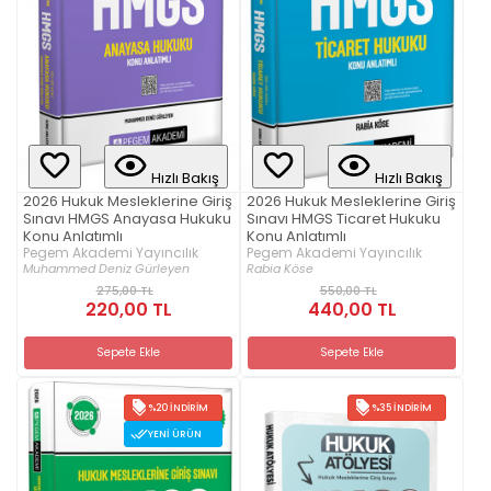
Hızlı Bakış
Hızlı Bakış
2026 Hukuk Mesleklerine Giriş
2026 Hukuk Mesleklerine Giriş
Sınavı HMGS Anayasa Hukuku
Sınavı HMGS Ticaret Hukuku
Konu Anlatımlı
Konu Anlatımlı
Pegem Akademi Yayıncılık
Pegem Akademi Yayıncılık
Muhammed Deniz Gürleyen
Rabia Köse
275,00 TL
550,00 TL
220,00 TL
440,00 TL
Sepete Ekle
Sepete Ekle
%20 İNDIRIM
%35 İNDIRIM
YENI ÜRÜN