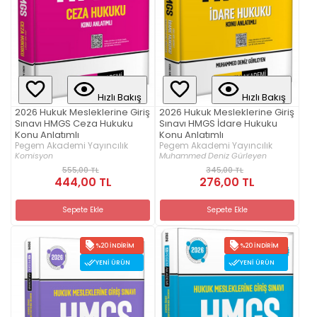
Hızlı Bakış
Hızlı Bakış
2026 Hukuk Mesleklerine Giriş
2026 Hukuk Mesleklerine Giriş
Sınavı HMGS Ceza Hukuku
Sınavı HMGS İdare Hukuku
Konu Anlatımlı
Konu Anlatımlı
Pegem Akademi Yayıncılık
Pegem Akademi Yayıncılık
Komisyon
Muhammed Deniz Gürleyen
555,00 TL
345,00 TL
444,00 TL
276,00 TL
Sepete Ekle
Sepete Ekle
%20 İNDIRIM
%20 İNDIRIM
YENI ÜRÜN
YENI ÜRÜN