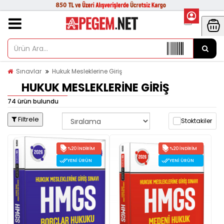
Sınavlar
Hukuk Mesleklerine Giriş
HUKUK MESLEKLERINE GIRIŞ
74 ürün bulundu
Filtrele
Stoktakiler
%20 İNDIRIM
%20 İNDIRIM
YENI ÜRÜN
YENI ÜRÜN