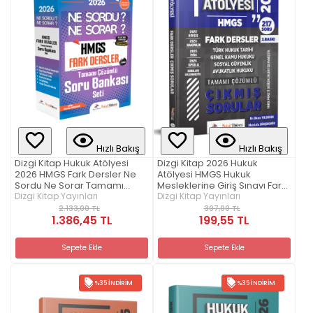
Hızlı Bakış
Hızlı Bakış
Dizgi Kitap Hukuk Atölyesi
Dizgi Kitap 2026 Hukuk
2026 HMGS Fark Dersler Ne
Atölyesi HMGS Hukuk
Sordu Ne Sorar Tamamı
Mesleklerine Giriş Sınavı Fark
Çözümlü Soru Bankası Seti
Dizgi Kitap Yayınları
Dersler Tamamı Çözümlü
Dizgi Kitap Yayınları
Çıkmış Sorular Mustafa
2.133,00 TL
307,00 TL
1.386,45 TL
Dinçdemir Dr. Okan Yıldırım
199,55 TL
Sepete Ekle
Sepete Ekle
%35 İNDIRIM
%35 İNDIRIM