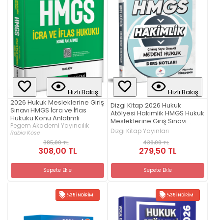
Hızlı Bakış
Hızlı Bakış
2026 Hukuk Mesleklerine Giriş
Dizgi Kitap 2026 Hukuk
Sınavı HMGS İcra ve İflas
Atölyesi Hakimlik HMGS Hukuk
Hukuku Konu Anlatımlı
Mesleklerine Giriş Sınavı
Pegem Akademi Yayıncılık
Çıkmış Soru Örnekli Medeni
Dizgi Kitap Yayınları
Rabia Köse
Hukuk Ders Notları Mustafa
430,00 TL
385,00 TL
Dinçdemir 2. Baskı
279,50 TL
308,00 TL
Sepete Ekle
Sepete Ekle
%35 İNDIRIM
%35 İNDIRIM