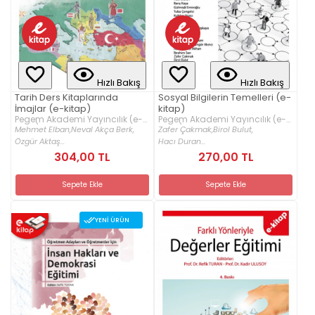
Hızlı Bakış
Hızlı Bakış
Tarih Ders Kitaplarında
Sosyal Bilgilerin Temelleri (e-
İmajlar (e-kitap)
kitap)
Pegem Akademi Yayıncılık (e-
Pegem Akademi Yayıncılık (e-
kitap)
kitap)
Mehmet Elban,
Neval Akça Berk,
Zafer Çakmak,
Birol Bulut,
Özgür Aktaş...
Hacı Duran...
304,00 TL
270,00 TL
Sepete Ekle
Sepete Ekle
YENI ÜRÜN