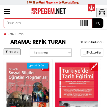
Refik Turan
ARAMA: REFIK TURAN
21 ürün bulundu
Filtrele
Stoktakiler
YENI ÜRÜN