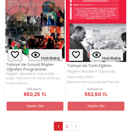
Hızlı Bakış
Hızlı Bakış
Türkiye'de Sosyal Bilgiler
Türkiye’de Tarih Eğitimi
Öğretim Programları
Pegem Akademi Yayıncılık
Pegem Akademi Yayıncılık
Neval Akça Berk,
Engin Zabun,
Ömer Faruk Sönmez,
Mehmet Demiryürek,
Akif Pamuk...
Yusuf Yıldırım...
765,00 TL
650,00 TL
650,25 TL
552,50 TL
Sepete Ekle
Sepete Ekle
1
2
>