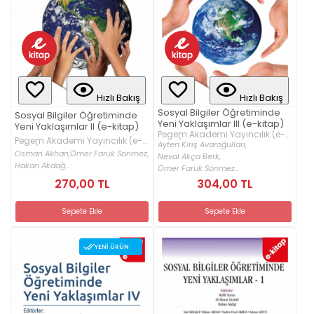
Hızlı Bakış
Hızlı Bakış
Sosyal Bilgiler Öğretiminde
Sosyal Bilgiler Öğretiminde
Yeni Yaklaşımlar III (e-kitap)
Yeni Yaklaşımlar II (e-kitap)
Pegem Akademi Yayıncılık (e-
Pegem Akademi Yayıncılık (e-
kitap)
Ayten Kiriş Avaroğulları,
kitap)
Osman Akhan,
Ömer Faruk Sönmez,
Neval Akça Berk,
Hakan Akdağ...
Ömer Faruk Sönmez...
270,00 TL
304,00 TL
Sepete Ekle
Sepete Ekle
YENI ÜRÜN