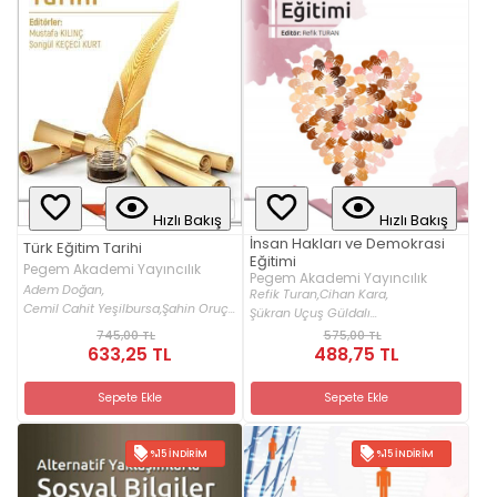
Hızlı Bakış
Hızlı Bakış
İnsan Hakları ve Demokrasi
Türk Eğitim Tarihi
Eğitimi
Pegem Akademi Yayıncılık
Pegem Akademi Yayıncılık
Adem Doğan,
Refik Turan,
Cihan Kara,
Cemil Cahit Yeşilbursa,
Şahin Oruç...
Şükran Uçuş Güldalı...
745,00 TL
575,00 TL
633,25 TL
488,75 TL
Sepete Ekle
Sepete Ekle
%15 İNDIRIM
%15 İNDIRIM