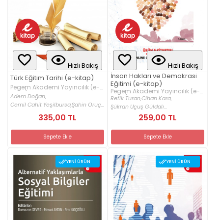
Hızlı Bakış
Hızlı Bakış
İnsan Hakları ve Demokrasi
Türk Eğitim Tarihi (e-kitap)
Eğitimi (e-kitap)
Pegem Akademi Yayıncılık (e-
Pegem Akademi Yayıncılık (e-
kitap)
Adem Doğan,
kitap)
Refik Turan,
Cihan Kara,
Cemil Cahit Yeşilbursa,
Şahin Oruç...
Şükran Uçuş Güldalı...
335,00 TL
259,00 TL
Sepete Ekle
Sepete Ekle
YENI ÜRÜN
YENI ÜRÜN