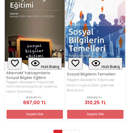
Hızlı Bakış
Hızlı Bakış
Alternatif Yaklaşımlarla
Sosyal Bilgilerin Temelleri
Sosyal Bilgiler Eğitimi
Pegem Akademi Yayıncılık
Pegem Akademi Yayıncılık
Kerem Coşkun,
Zafer Çakmak,
Hilmi Demirkaya,
Arcan Aydemir,
Birol Bulut...
Hacer Dolanbay...
820,00 TL
365,00 TL
697,00 TL
310,25 TL
Sepete Ekle
Sepete Ekle