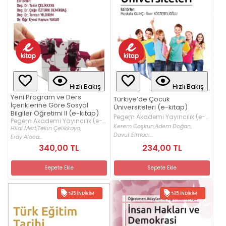
Hızlı Bakış
Hızlı Bakış
Yeni Program ve Ders
Türkiye’de Çocuk
İçeriklerine Göre Sosyal
Üniversiteleri (e-kitap)
Bilgiler Öğretimi II (e-kitap)
Pegem Akademi Yayıncılık (e-
Pegem Akademi Yayıncılık (e-
kitap)
Kerem Coşkun,
Adem Doğan,
kitap)
Hilal Mert,
Tekin Çelikkaya,
Davut Elmacı...
Eray Alaca...
340,00 TL
234,00 TL
Sepete Ekle
Sepete Ekle
%15 İNDIRIM
%15 İNDIRIM