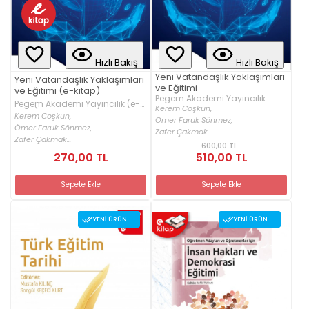
Hızlı Bakış
Hızlı Bakış
Yeni Vatandaşlık Yaklaşımları
Yeni Vatandaşlık Yaklaşımları
ve Eğitimi
ve Eğitimi (e-kitap)
Pegem Akademi Yayıncılık
Pegem Akademi Yayıncılık (e-
Kerem Coşkun,
kitap)
Kerem Coşkun,
Ömer Faruk Sönmez,
Ömer Faruk Sönmez,
Zafer Çakmak...
Zafer Çakmak...
600,00 TL
270,00 TL
510,00 TL
Sepete Ekle
Sepete Ekle
YENI ÜRÜN
YENI ÜRÜN