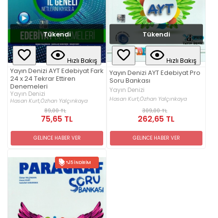
Tükendi
Tükendi
Hızlı Bakış
Hızlı Bakış
Yayın Denizi AYT Edebiyat Fark
Yayın Denizi AYT Edebiyat Pro
24 x 24 Tekrar Ettiren
Soru Bankası
Denemeleri
Yayın Denizi
Yayın Denizi
Hasan Kurt,
Özhan Yalçınkaya
Hasan Kurt,
Özhan Yalçınkaya
89,00 TL
309,00 TL
75,65 TL
262,65 TL
GELİNCE HABER VER
GELİNCE HABER VER
%15 İNDIRIM