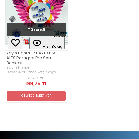
Tükendi
Hızlı Bakış
Yayın Denizi TYT AYT KPSS
ALES Paragraf Pro Soru
Bankası
Yayın Denizi
Hasan Kurt,
Özhan Yalçınkaya
235,00 TL
199,75 TL
GELİNCE HABER VER