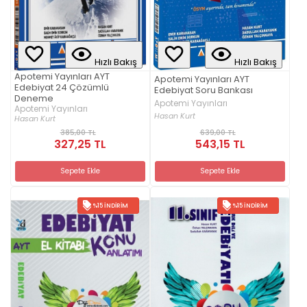
Hızlı Bakış
Hızlı Bakış
Apotemi Yayınları AYT
Apotemi Yayınları AYT
Edebiyat 24 Çözümlü
Edebiyat Soru Bankası
Deneme
Apotemi Yayınları
Apotemi Yayınları
Hasan Kurt
Hasan Kurt
385,00 TL
639,00 TL
327,25 TL
543,15 TL
Sepete Ekle
Sepete Ekle
%15 İNDIRIM
%15 İNDIRIM