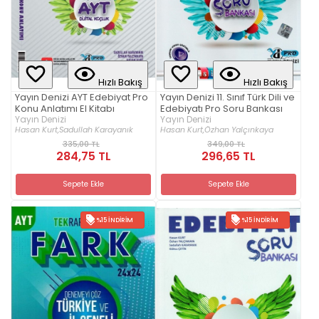
Hızlı Bakış
Hızlı Bakış
Yayın Denizi AYT Edebiyat Pro
Yayın Denizi 11. Sınıf Türk Dili ve
Konu Anlatımı El Kitabı
Edebiyatı Pro Soru Bankası
Yayın Denizi
Yayın Denizi
Hasan Kurt,
Sadullah Karayanık
Hasan Kurt,
Özhan Yalçınkaya
335,00 TL
349,00 TL
284,75 TL
296,65 TL
Sepete Ekle
Sepete Ekle
%15 İNDIRIM
%15 İNDIRIM