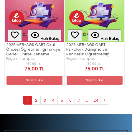
Hızlı Bakış
Hızlı Bakış
2026 MEB-AGS ÖABT Okul
2026 MEB-AGS ÖABT
Öncesi Öğretmenliği Türkiye
Psikolojik Danışma ve
Geneli Online Deneme
Rehberlik Öğretmenliği
Sınavı-12
Pegem Kampüs
Türkiye Geneli Online
Pegem Kampüs
Deneme Sınavı-12
150,00 TL
150,00 TL
75,00 TL
75,00 TL
Sepete Ekle
Sepete Ekle
1
2
3
4
5
6
7
...
24
>