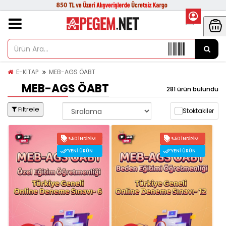
E-KİTAP
MEB-AGS ÖABT
MEB-AGS ÖABT
281 ürün bulundu
Filtrele
Stoktakiler
%50 İNDIRIM
%50 İNDIRIM
YENI ÜRÜN
YENI ÜRÜN