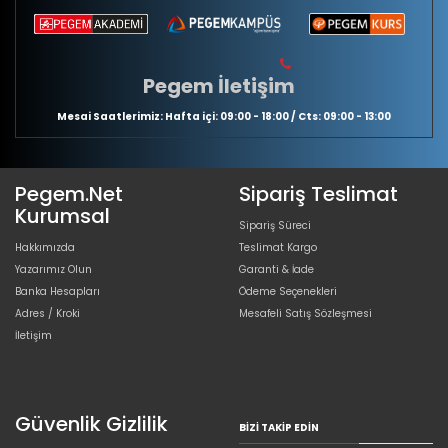
Pegem İletişim
Mesai Saatlerimiz: Hafta içi: 09:00 - 18:00 / Cts: 09:00 - 13:00
Pegem.Net
Sipariş Teslimat
Kurumsal
Sipariş Süreci
Hakkımızda
Teslimat Kargo
Yazarımız Olun
Garanti & İade
Banka Hesapları
Ödeme Seçenekleri
Adres / Kroki
Mesafeli Satış Sözleşmesi
İletişim
Güvenlik Gizlilik
BIZI TAKIP EDIN