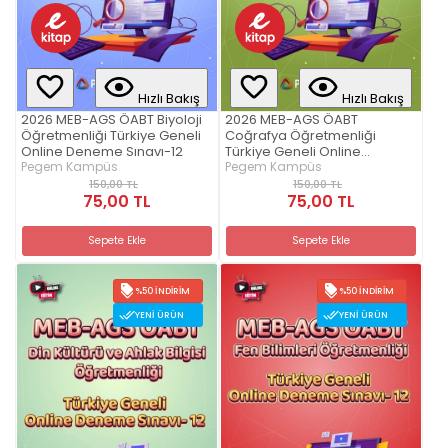
Hızlı Bakış
Hızlı Bakış
2026 MEB-AGS ÖABT Biyoloji
2026 MEB-AGS ÖABT
Öğretmenliği Türkiye Geneli
Coğrafya Öğretmenliği
Online Deneme Sınavı-12
Türkiye Geneli Online
Pegem Kampüs
Deneme Sınavı-12
Pegem Kampüs
150,00 TL
150,00 TL
75,00 TL
75,00 TL
Sepete Ekle
Sepete Ekle
%50 İNDIRIM
%50 İNDIRIM
YENI ÜRÜN
YENI ÜRÜN