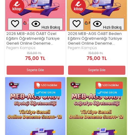
Hızlı Bakış
Hızlı Bakış
2026 MEB-AGS ÖABT Özel
2026 MEB-AGS ÖABT Beden
Eğitim Öğretmenliği Türkiye
Eğitimi Öğretmenliği Türkiye
Geneli Online Deneme
Geneli Online Deneme
Sınavı-6
Pegem Kampüs
Sınavı-12
Pegem Kampüs
150,00 TL
150,00 TL
75,00 TL
75,00 TL
Sepete Ekle
Sepete Ekle
%50 İNDIRIM
%50 İNDIRIM
YENI ÜRÜN
YENI ÜRÜN