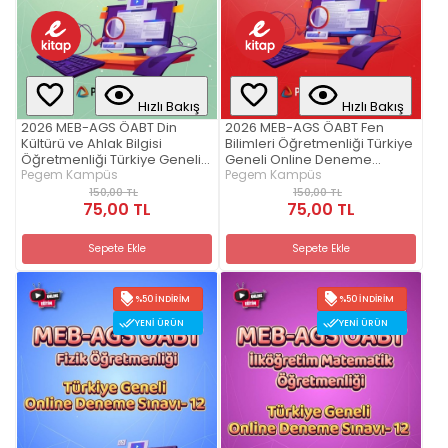
Hızlı Bakış
Hızlı Bakış
2026 MEB-AGS ÖABT Din
2026 MEB-AGS ÖABT Fen
Kültürü ve Ahlak Bilgisi
Bilimleri Öğretmenliği Türkiye
Öğretmenliği Türkiye Geneli
Geneli Online Deneme
Online Deneme Sınavı-12
Pegem Kampüs
Sınavı-12
Pegem Kampüs
150,00 TL
150,00 TL
75,00 TL
75,00 TL
Sepete Ekle
Sepete Ekle
%50 İNDIRIM
%50 İNDIRIM
YENI ÜRÜN
YENI ÜRÜN