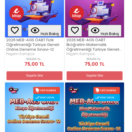
Hızlı Bakış
Hızlı Bakış
2026 MEB-AGS ÖABT Fizik
2026 MEB-AGS ÖABT
Öğretmenliği Türkiye Geneli
İlköğretim Matematik
Online Deneme Sınavı-12
Öğretmenliği Türkiye Geneli
Pegem Kampüs
Online Deneme Sınavı-12
Pegem Kampüs
150,00 TL
150,00 TL
75,00 TL
75,00 TL
Sepete Ekle
Sepete Ekle
%50 İNDIRIM
%50 İNDIRIM
YENI ÜRÜN
YENI ÜRÜN