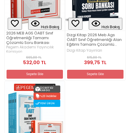
Hızlı Bakış
Hızlı Bakış
2026 MEB AGS ÖABT Sınıf
Dizgi Kitap 2026 Meb Ags
Öğretmenliği Tamamı
ÖABT Sınıf Öğretmenliği Alan
Çözümlü Soru Bankası
Eğitimi Tamamı Çözümlü
Pegem Akademi Yayıncılık
Soru Bankası Furkan Rençber
Dizgi Kitap Yayınları
Komisyon
615,00 TL
665,00 TL
399,75 TL
532,00 TL
Sepete Ekle
Sepete Ekle
ÜCRETSIZ
KARGO
%23 İNDIRIM
YENI ÜRÜN