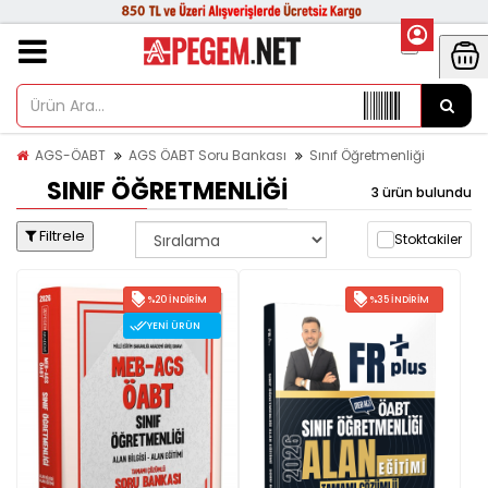
AGS-ÖABT
AGS ÖABT Soru Bankası
Sınıf Öğretmenliği
SINIF ÖĞRETMENLIĞI
3 ürün bulundu
Filtrele
Stoktakiler
%20 İNDIRIM
%35 İNDIRIM
YENI ÜRÜN