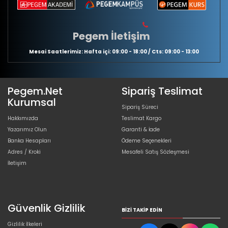
Pegem İletişim
Mesai Saatlerimiz: Hafta içi: 09:00 - 18:00 / Cts: 09:00 - 13:00
Pegem.Net
Sipariş Teslimat
Kurumsal
Sipariş Süreci
Hakkımızda
Teslimat Kargo
Yazarımız Olun
Garanti & İade
Banka Hesapları
Ödeme Seçenekleri
Adres / Kroki
Mesafeli Satış Sözleşmesi
İletişim
Güvenlik Gizlilik
BIZI TAKIP EDIN
Gizlilik İlkeleri