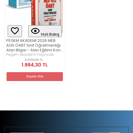
Hızlı Bakış
PEGEM AKADEMİ 2026 MEB
AGS ÖABT Sınıf Öğretmenliği
Alan Bilgisi - Alan Eğitimi Konu
Anlatımlı Set (5 Kitap) + 2026
Pegem Akademi Yayıncılık
MEB AGS ÖABT Sınıf
2.590,00 TL
Öğretmenliği Tamamı
1.994,30 TL
Çözümlü Soru Bankası Seti
(6.Kitap)
Sepete Ekle