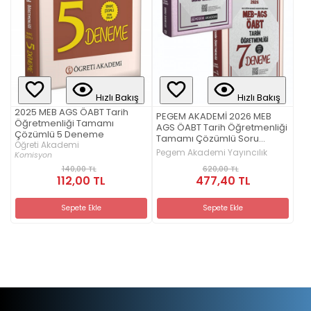
Hızlı Bakış
Hızlı Bakış
2025 MEB AGS ÖABT Tarih
PEGEM AKADEMİ 2026 MEB
Öğretmenliği Tamamı
AGS ÖABT Tarih Öğretmenliği
Çözümlü 5 Deneme
Tamamı Çözümlü Soru
Öğreti Akademi
Bankası + 2026 MEB AGS
Pegem Akademi Yayıncılık
Komisyon
ÖABT Tarih Öğretmenliği
620,00 TL
140,00 TL
Tamamı Çözümlü 7 Deneme
477,40 TL
112,00 TL
Seti (2.Kitap)
Sepete Ekle
Sepete Ekle