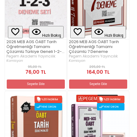
Hızlı Bakış
Hızlı Bakış
2026 MEB AGS ÖABT Tarih
2026 MEB AGS ÖABT Tarih
Öğretmenliği Tamamı
Öğretmenliği Tamamı
Çözümlü Türkiye Geneli 1-2-3
Çözümlü 7 Deneme
(3'lü Deneme Seti)
Pegem Akademi Yayıncılık
Pegem Akademi Yayıncılık
Komisyon
Komisyon
95,00 TL
205,00 TL
76,00 TL
164,00 TL
Sepete Ekle
Sepete Ekle
%20 İNDIRIM
%23 İNDIRIM
YENI ÜRÜN
YENI ÜRÜN