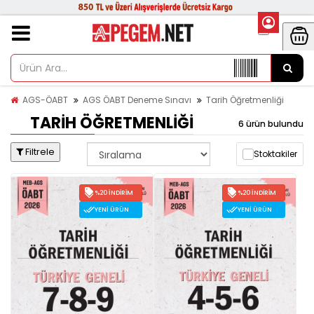
AGS-ÖABT
AGS ÖABT Deneme Sınavı
Tarih Öğretmenliği
TARIH ÖĞRETMENLIĞI
6 ürün bulundu
Filtrele
Stoktakiler
%20 İNDIRIM
%20 İNDIRIM
YENI ÜRÜN
YENI ÜRÜN