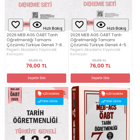
Hızlı Bakış
Hızlı Bakış
2026 MEB AGS ÖABT Tarih
2026 MEB AGS ÖABT Tarih
Öğretmenliği Tamamı
Öğretmenliği Tamamı
Çözümlü Türkiye Geneli 7-8-9
Çözümlü Türkiye Geneli 4-5-
(3'lü Deneme Seti)
Pegem Akademi Yayıncılık
6 (3'lü Deneme Seti)
Pegem Akademi Yayıncılık
Komisyon
Komisyon
95,00 TL
95,00 TL
76,00 TL
76,00 TL
Sepete Ekle
Sepete Ekle
%20 İNDIRIM
%20 İNDIRIM
YENI ÜRÜN
YENI ÜRÜN