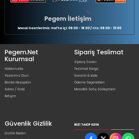
Pegem İletişim
Mesai Saatlerimiz: Hafta içi: 09:00 - 18:00 / Cts: 09:00 - 13:00
Pegem.Net
Sipariş Teslimat
Kurumsal
Sipariş Süreci
Hakkımızda
Teslimat Kargo
Yazarımız Olun
Garanti & İade
Banka Hesapları
Ödeme Seçenekleri
Adres / Kroki
Mesafeli Satış Sözleşmesi
İletişim
Güvenlik Gizlilik
BIZI TAKIP EDIN
Gizlilik İlkeleri