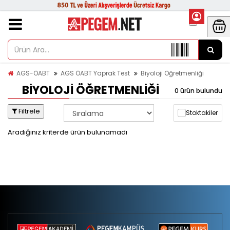
AGS-ÖABT
AGS ÖABT Yaprak Test
Biyoloji Öğretmenliği
BIYOLOJI ÖĞRETMENLIĞI
0 ürün bulundu
Filtrele
Stoktakiler
Aradığınız kriterde ürün bulunamadı