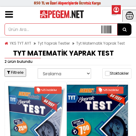
YKS TYT AYT
Tyt Yaprak Testler
Tyt Matematik Yaprak Test
TYT MATEMATIK YAPRAK TEST
2 ürün bulundu
Filtrele
Stoktakiler
%15 İNDIRIM
%15 İNDIRIM