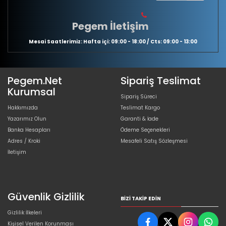
Pegem İletişim
Mesai Saatlerimiz: Hafta içi: 09:00 - 18:00 / Cts: 09:00 - 13:00
Pegem.Net
Sipariş Teslimat
Kurumsal
Sipariş Süreci
Hakkımızda
Teslimat Kargo
Yazarımız Olun
Garanti & İade
Banka Hesapları
Ödeme Seçenekleri
Adres / Kroki
Mesafeli Satış Sözleşmesi
İletişim
Güvenlik Gizlilik
BIZI TAKIP EDIN
Gizlilik İlkeleri
Kişisel Verilen Korunması