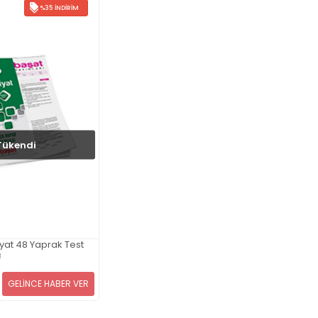
%35 İNDIRIM
Tükendi
yat 48 Yaprak Test
ı
GELİNCE HABER VER