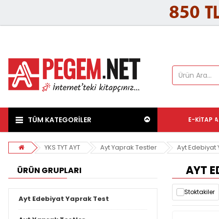
TÜM KATEGORİLER
E-KITAP
A
YKS TYT AYT
Ayt Yaprak Testler
Ayt Edebiyat
AYT E
ÜRÜN GRUPLARI
Stoktakiler
Ayt Edebiyat Yaprak Test