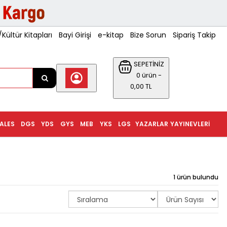
ültür Kitapları
Bayi Girişi
e-kitap
Bize Sorun
Sipariş Takip
SEPETİNİZ
0 ürün -
0,00 TL
ALES
DGS
YDS
GYS
MEB
YKS
LGS
YAZARLAR
YAYINEVLERI
1 ürün bulundu