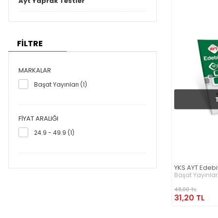
Ayt Yaprak Testler
FİLTRE
MARKALAR
Başat Yayınları (1)
FIYAT ARALIĞI
24.9 - 49.9 (1)
YKS AYT Edebi
Başat Yayınlar
48,00 TL
31,20 TL