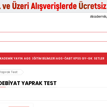
Akademik/K
KADEMIK YAYIN
AGS
EĞITIM BILIMLERI
AGS-ÖABT
KPSS GY-GK
SETLER
 Yaprak Test
DEBIYAT YAPRAK TEST