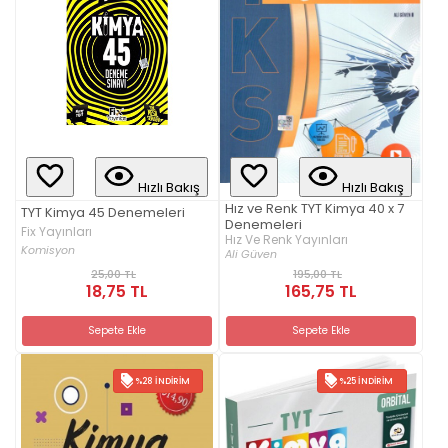
Hızlı Bakış
Hızlı Bakış
Hız ve Renk TYT Kimya 40 x 7
TYT Kimya 45 Denemeleri
Denemeleri
Fix Yayınları
Hız Ve Renk Yayınları
Komisyon
Ali Güven
25,00 TL
195,00 TL
18,75 TL
165,75 TL
Sepete Ekle
Sepete Ekle
%28 İNDIRIM
%25 İNDIRIM