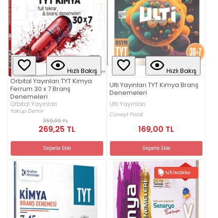
Hızlı Bakış
Hızlı Bakış
Orbital Yayınları TYT Kimya
Ulti Yayınları TYT Kimya Branş
Ferrum 30 x 7 Branş
Denemeleri
Denemeleri
Ulti Yayınları
Orbital Yayınları
Yakup Demir
Cüneyt Polat
359,00 TL
269,25 TL
169,00 TL
Sepete Ekle
Sepete Ekle
%15 İNDIRIM