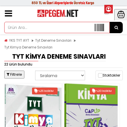
YKS TYT AYT
Tyt Deneme Sınavları
Tyt Kimya Deneme Sınavları
TYT KIMYA DENEME SINAVLARI
22 ürün bulundu
Filtrele
Stoktakiler
%25 İNDIRIM
%20 İNDIRIM