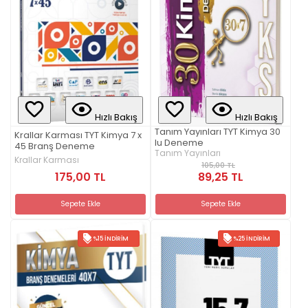
Hızlı Bakış
Hızlı Bakış
Tanım Yayınları TYT Kimya 30
Krallar Karması TYT Kimya 7 x
lu Deneme
45 Branş Deneme
Tanım Yayınları
Krallar Karması
105,00 TL
175,00 TL
89,25 TL
Sepete Ekle
Sepete Ekle
%15 İNDIRIM
%25 İNDIRIM