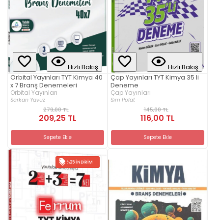
Hızlı Bakış
Hızlı Bakış
Orbital Yayınları TYT Kimya 40
Çap Yayınları TYT Kimya 35 li
x 7 Branş Denemeleri
Deneme
Orbital Yayınları
Çap Yayınları
Serkan Yavuz
Sırrı Polat
279,00 TL
145,00 TL
209,25 TL
116,00 TL
Sepete Ekle
Sepete Ekle
%25 İNDIRIM