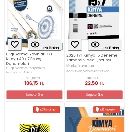
Hızlı Bakış
Hızlı Bakış
Bilgi Sarmal Yayınları TYT
2025 TYT Kimya 15 Deneme
Kimya 40 x 7 Branş
Tamamı Video Çözümlü
Denemeleri
Marka Yayınları
Bilgi Sarmal Yayınları
Komisyon,
Marka Komisyon
Bünyamin Aktaş
219,00 TL
30,00 TL
186,15 TL
22,50 TL
Sepete Ekle
Sepete Ekle
%25 İNDIRIM
%15 İNDIRIM