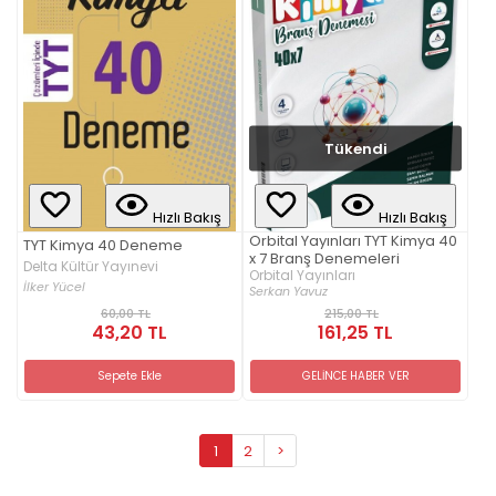
Tükendi
Hızlı Bakış
Hızlı Bakış
Orbital Yayınları TYT Kimya 40
TYT Kimya 40 Deneme
x 7 Branş Denemeleri
Delta Kültür Yayınevi
Orbital Yayınları
İlker Yücel
Serkan Yavuz
60,00 TL
215,00 TL
43,20 TL
161,25 TL
Sepete Ekle
GELİNCE HABER VER
1
2
>