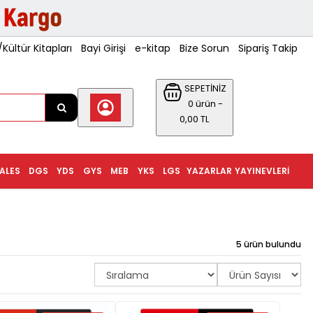
ültür Kitapları
Bayi Girişi
e-kitap
Bize Sorun
Sipariş Takip
SEPETİNİZ
0 ürün -
0,00 TL
ALES
DGS
YDS
GYS
MEB
YKS
LGS
YAZARLAR
YAYINEVLERI
5 ürün bulundu