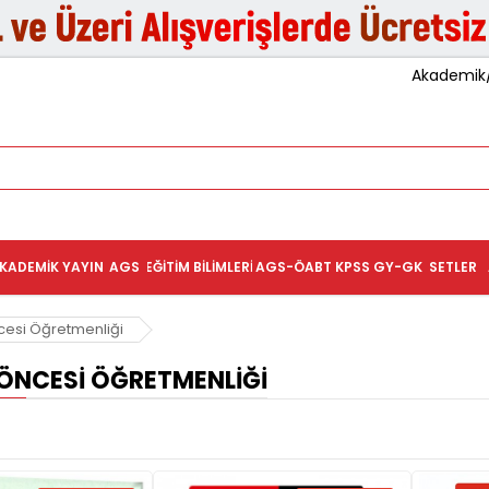
Akademik/K
KADEMIK YAYIN
AGS
EĞITIM BILIMLERI
AGS-ÖABT
KPSS GY-GK
SETLER
cesi Öğretmenliği
ÖNCESI ÖĞRETMENLIĞI