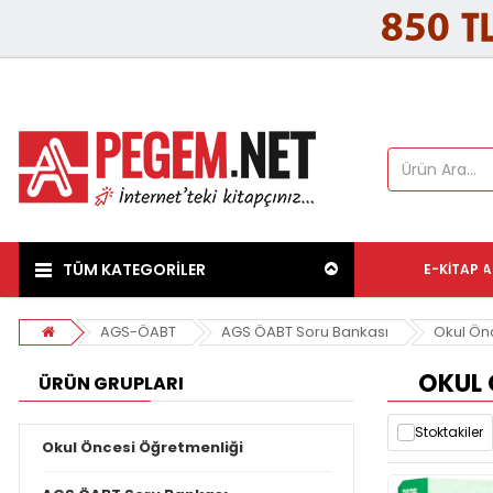
TÜM KATEGORİLER
E-KITAP
A
AGS-ÖABT
AGS ÖABT Soru Bankası
Okul Ön
OKUL 
ÜRÜN GRUPLARI
Stoktakiler
Okul Öncesi Öğretmenliği