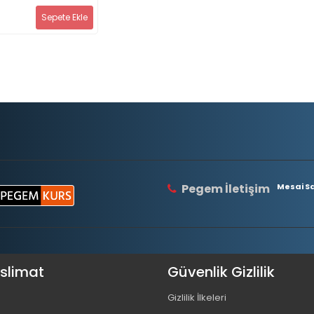
u Bankası Tamamı
Seti (2.Kitap)
Sepete Ekle
Pegem İletişim
Mesai Saa
eslimat
Güvenlik Gizlilik
Gizlilik İlkeleri