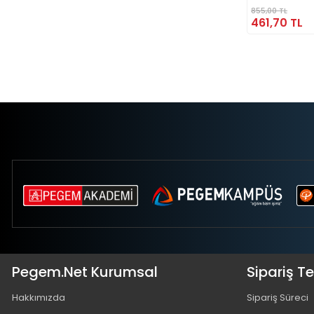
MEB-AGS Sor
855,00 TL
Çözümlü Tarih 
461,70 TL
Pegem.Net Kurumsal
Sipariş T
Hakkımızda
Sipariş Süreci