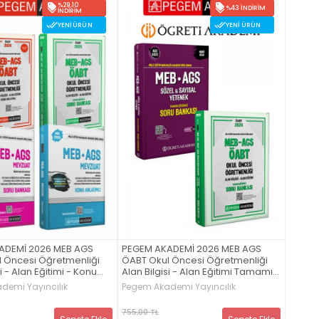
%29,10
%43 İNDIRIM
İNDIRIM
YENI ÜRÜN
YENI ÜRÜN
ADEMİ 2026 MEB AGS
PEGEM AKADEMİ 2026 MEB AGS
 Öncesi Öğretmenliği
ÖABT Okul Öncesi Öğretmenliği
i - Alan Eğitimi - Konu
Alan Bilgisi - Alan Eğitimi Tamamı
Çözümlü Soru Bankası + 2025
demi Yayıncılık
Pegem Akademi Yayıncılık
si Öğretmenliği Alan
MEB-AGS Soru Bankası Tamamı
Alan Eğitimi Tamamı
Çözümlü Sözel-Sayısal Yetenek
755,00 TL
oru Bankası + 2026 MEB
Seti (2.Kitap)