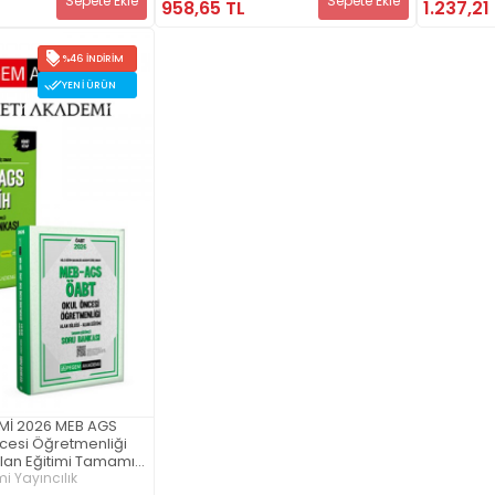
Sepete Ekle
Sepete Ekle
958,65 TL
1.237,21
(2.Kitap)
AGS Konu 
%46 İNDIRIM
YENI ÜRÜN
Mİ 2026 MEB AGS
cesi Öğretmenliği
 Alan Eğitimi Tamamı
kası + 2025
 Yayıncılık