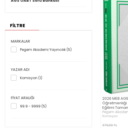
AGS ÖABT Soru Bankası
FİLTRE
MARKALAR
Pegem Akademi Yayıncılık (5)
YAZAR ADI
Komisyon (1)
FIYAT ARALIĞI
2026 MEB AGS
Öğretmenliği A
99.9 - 9999 (5)
Eğitimi Tama
Bankası
Pegem Akademi
Komisyon
370,00 TL