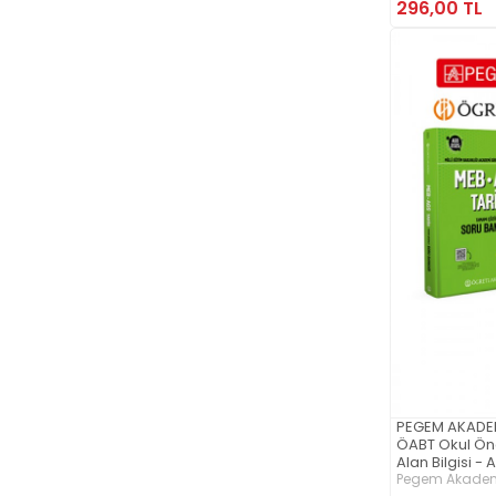
296,00 TL
PEGEM AKADE
ÖABT Okul Ön
Alan Bilgisi -
Çözümlü Soru Ban
Pegem Akademi