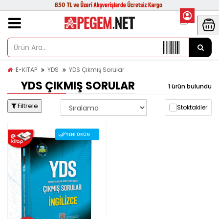
E-KİTAP
YDS
YDS Çıkmış Sorular
YDS ÇIKMIŞ SORULAR
1 ürün bulundu
Filtrele
Stoktakiler
YENI ÜRÜN