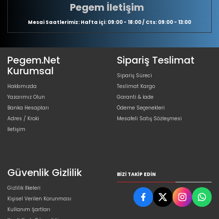
Pegem İletişim
Mesai Saatlerimiz: Hafta içi: 09:00 - 18:00 / Cts: 09:00 - 13:00
Pegem.Net
Sipariş Teslimat
Kurumsal
Sipariş Süreci
Hakkımızda
Teslimat Kargo
Yazarımız Olun
Garanti & İade
Banka Hesapları
Ödeme Seçenekleri
Adres / Kroki
Mesafeli Satış Sözleşmesi
İletişim
Güvenlik Gizlilik
BIZI TAKIP EDIN
Gizlilik İlkeleri
Kişisel Verilen Korunması
Kullanım Şartları