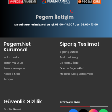
Pegem İletişim
Mesai Saatlerimiz: Hafta içi: 09:00 - 18:00 / Cts: 09:00 - 13:00
Pegem.Net
Sipariş Teslimat
Kurumsal
Sipariş Süreci
Hakkımızda
Teslimat Kargo
Yazarımız Olun
Garanti & İade
Banka Hesapları
Ödeme Seçenekleri
Adres / Kroki
Mesafeli Satış Sözleşmesi
İletişim
Güvenlik Gizlilik
BIZI TAKIP EDIN
Gizlilik İlkeleri