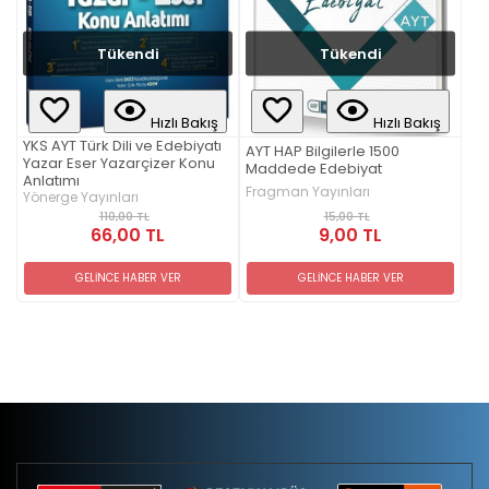
Tükendi
Tükendi
Hızlı Bakış
Hızlı Bakış
YKS AYT Türk Dili ve Edebiyatı
AYT HAP Bilgilerle 1500
Yazar Eser Yazarçizer Konu
Maddede Edebiyat
Anlatımı
Fragman Yayınları
Yönerge Yayınları
15,00 TL
110,00 TL
9,00 TL
66,00 TL
GELİNCE HABER VER
GELİNCE HABER VER