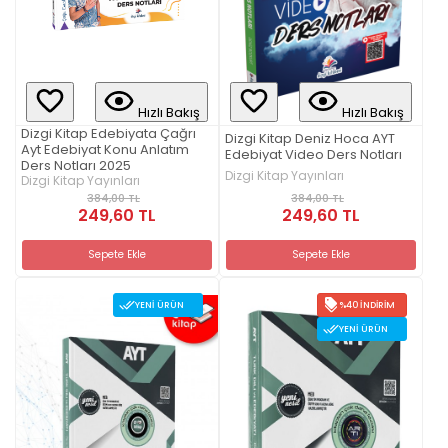
Hızlı Bakış
Hızlı Bakış
Dizgi Kitap Edebiyata Çağrı
Dizgi Kitap Deniz Hoca AYT
Ayt Edebiyat Konu Anlatım
Edebiyat Video Ders Notları
Ders Notları 2025
Dizgi Kitap Yayınları
Dizgi Kitap Yayınları
384,00 TL
384,00 TL
249,60 TL
249,60 TL
Sepete Ekle
Sepete Ekle
YENI ÜRÜN
%40 İNDIRIM
YENI ÜRÜN