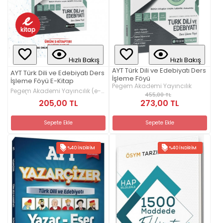
Hızlı Bakış
Hızlı Bakış
AYT Türk Dili ve Edebiyatı Ders
AYT Türk Dili ve Edebiyatı Ders
İşleme Föyü
İşleme Föyü E-Kitap
Pegem Akademi Yayıncılık
Pegem Akademi Yayıncılık (e-
455,00 TL
kitap)
205,00 TL
273,00 TL
Sepete Ekle
Sepete Ekle
%40 İNDIRIM
%40 İNDIRIM