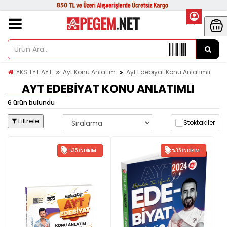
YKS TYT AYT
Ayt Konu Anlatım
Ayt Edebiyat Konu Anlatımlı
AYT EDEBIYAT KONU ANLATIMLI
6 ürün bulundu
Filtrele
Stoktakiler
%35 İNDIRIM
%35 İNDIRIM