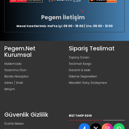
Pegem İletişim
Mesai Saatlerimiz: Hafta içi: 09:00 - 18:00 / Cts: 09:00 - 13:00
Pegem.Net
Sipariş Teslimat
Kurumsal
Sipariş Süreci
Hakkımızda
Teslimat Kargo
Yazarımız Olun
Garanti & İade
Banka Hesapları
Ödeme Seçenekleri
Adres / Kroki
Mesafeli Satış Sözleşmesi
İletişim
Güvenlik Gizlilik
BIZI TAKIP EDIN
Gizlilik İlkeleri