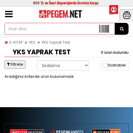
E-KİTAP
YKS
YKS Yaprak Test
YKS YAPRAK TEST
0 ürün bulundu
Filtrele
Stoktakiler
Aradığınız kriterde ürün bulunamadı