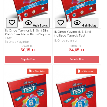
Hızlı Bakış
Hızlı Bakış
İlk Önce Yayıncılık 8. Sınıf Din
İlk Önce Yayıncılık 8. Sınıf
Kültürü ve Ahlak Bilgisi Yaprak
İngilizce Yaprak Test
Test
İlk Önce Yayınları
İlk Önce Yayınları
29,00 TL
59,00 TL
24,65 TL
50,15 TL
Sepete Ekle
Sepete Ekle
%15 İNDIRIM
%15 İNDIRIM