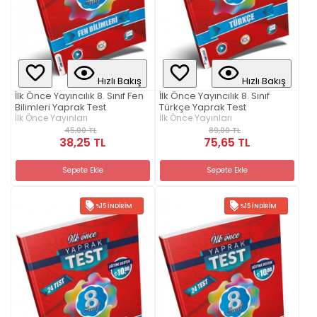
Hızlı Bakış
Hızlı Bakış
İlk Önce Yayıncılık 8. Sınıf Fen
İlk Önce Yayıncılık 8. Sınıf
Bilimleri Yaprak Test
Türkçe Yaprak Test
İlk Önce Yayınları
İlk Önce Yayınları
45,00 TL
89,00 TL
38,25 TL
75,65 TL
Sepete Ekle
Sepete Ekle
%15 İNDIRIM
%15 İNDIRIM