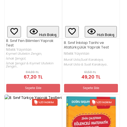
Hızlı Bakış
Hızlı Bakış
8. Sınıf Fen Bilimleri Yaprak
8. Sınıf İnkılap Tarihi ve
Test
Atatürkçülük Yaprak Test
Nitelik Yayınları
Nitelik Yayınları
Kıymet Ulutekin Zengin,
İshak Şengül,
Murat Usta,
Suat Karakaya,
İshak Şengül & Kıymet Ulutekin
Murat Usta & Suat Karakaya...
Zengin...
84,00 TL
61,50 TL
67,20 TL
49,20 TL
Sepete Ekle
Sepete Ekle
%20 İNDIRIM
%20 İNDIRIM