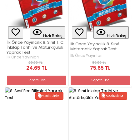
Hızlı Bakış
Hızlı Bakış
İlk Önce Yayıncılık 8. Sınıf T. C.
İlk Önce Yayıncılık 8. Sınıf
İnkılap Tarihi ve Atatürkçülük
Matematik Yaprak Test
Yaprak Test
İlk Önce Yayınları
İlk Önce Yayınları
89,00 TL
29,00 TL
75,65 TL
24,65 TL
Sepete Ekle
Sepete Ekle
%20 İNDIRIM
%20 İNDIRIM