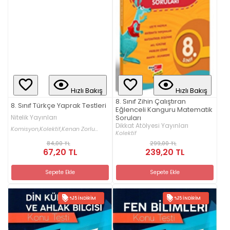
Hızlı Bakış
Hızlı Bakış
8. Sınıf Zihin Çalıştıran
8. Sınıf Türkçe Yaprak Testleri
Eğlenceli Kanguru Matematik
Nitelik Yayınları
Soruları
Dikkat Atölyesi Yayınları
Komisyon,
Kolektif,
Kenan Zorlu...
Kolektif
84,00 TL
299,00 TL
67,20 TL
239,20 TL
Sepete Ekle
Sepete Ekle
%15 İNDIRIM
%15 İNDIRIM