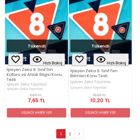
Tükendi
Tükendi
Hızlı Bakış
Hızlı Bakış
İşleyen Zeka 8. Sınıf Din
İşleyen Zeka 8. Sınıf Fen
Kültürü ve Ahlak Bilgisi Konu
Bilimleri Konu Testi
Testi
İşleyen Zeka Yayınları
İşleyen Zeka Yayınları
İşleyen Zeka Yayınları
İşleyen Zeka Yayınları
9,00 TL
12,00 TL
7,65 TL
10,20 TL
GELİNCE HABER VER
GELİNCE HABER VER
1
2
>