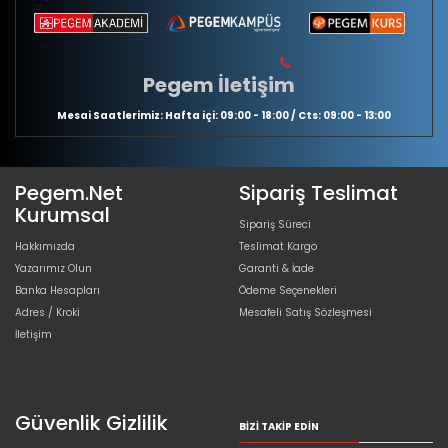
Pegem İletişim
Mesai Saatlerimiz: Hafta içi: 09:00 - 18:00 / Cts: 09:00 - 13:00
Pegem.Net
Sipariş Teslimat
Kurumsal
Sipariş Süreci
Hakkımızda
Teslimat Kargo
Yazarımız Olun
Garanti & İade
Banka Hesapları
Ödeme Seçenekleri
Adres / Kroki
Mesafeli Satış Sözleşmesi
İletişim
Güvenlik Gizlilik
BIZI TAKIP EDIN