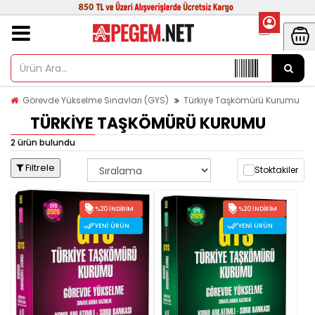
Görevde Yükselme Sınavları (GYS)
Türkiye Taşkömürü Kurumu
TÜRKIYE TAŞKÖMÜRÜ KURUMU
2 ürün bulundu
Filtrele
Stoktakiler
%20 İNDIRIM
%20 İNDIRIM
YENI ÜRÜN
YENI ÜRÜN