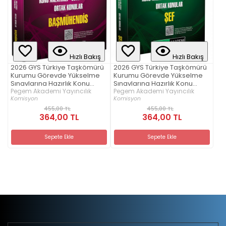
Hızlı Bakış
Hızlı Bakış
2026 GYS Türkiye Taşkömürü
2026 GYS Türkiye Taşkömürü
Kurumu Görevde Yükselme
Kurumu Görevde Yükselme
Sınavlarına Hazırlık Konu
Sınavlarına Hazırlık Konu
Anlatımlı Soru Bankası Ortak
Pegem Akademi Yayıncılık
Anlatımlı Soru Bankası Ortak
Pegem Akademi Yayıncılık
Komisyon
Komisyon
Konular BAŞMÜHENDİS
Konular ŞEF
455,00 TL
455,00 TL
364,00 TL
364,00 TL
Sepete Ekle
Sepete Ekle