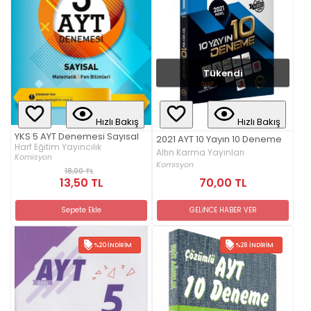
Tükendi
Hızlı Bakış
Hızlı Bakış
YKS 5 AYT Denemesi Sayısal
2021 AYT 10 Yayın 10 Deneme
Harf Eğitim Yayıncılık
Altın Karma Yayınları
Komisyon
Komisyon
18,00 TL
13,50 TL
70,00 TL
Sepete Ekle
GELİNCE HABER VER
%20 İNDIRIM
%28 İNDIRIM