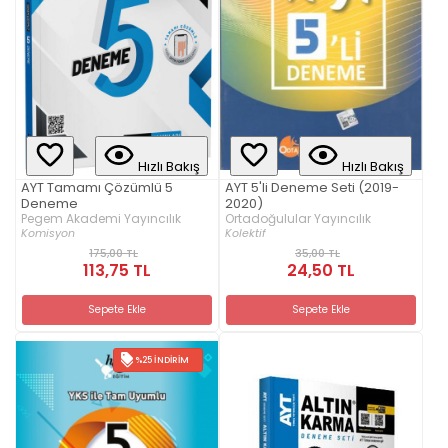
Hızlı Bakış
Hızlı Bakış
AYT Tamamı Çözümlü 5
AYT 5'li Deneme Seti (2019-
Deneme
2020)
Pegem Akademi Yayıncılık
Ortadoğulular Yayıncılık
Komisyon
Kolektif
175,00 TL
35,00 TL
113,75 TL
24,50 TL
Sepete Ekle
Sepete Ekle
%25 İNDIRIM