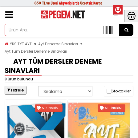
YKS TYT AYT
Ayt Deneme Sınavları
Ayt Tüm Dersler Deneme Sınavları
AYT TÜM DERSLER DENEME
SINAVLARI
8 ürün bulundu
Filtrele
Stoktakiler
%35 İNDIRIM
%30 İNDIRIM