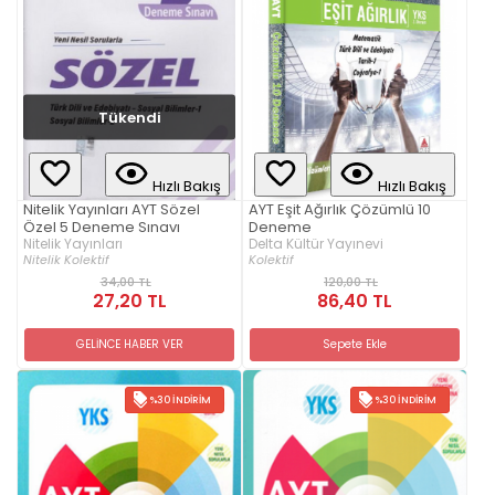
Tükendi
Hızlı Bakış
Hızlı Bakış
Nitelik Yayınları AYT Sözel
AYT Eşit Ağırlık Çözümlü 10
Özel 5 Deneme Sınavı
Deneme
Nitelik Yayınları
Delta Kültür Yayınevi
Nitelik Kolektif
Kolektif
34,00 TL
120,00 TL
27,20 TL
86,40 TL
GELİNCE HABER VER
Sepete Ekle
%30 İNDIRIM
%30 İNDIRIM