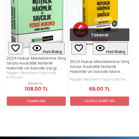
Tükendi
Hızlı Bakış
Hızlı Bakış
2024 Hukuk Mesleklerine Giriş
2024 Hukuk Mesleklerine Giriş
Sınavı Avukatlık Noterlik
Sınavı Avukatlık Noterlik
Hakimlik ve Savcılık Vergi
Hakimlik ve Savcılık İdare
Hukuku Konu Anlat
Pegem Akademi Yayıncılık
Hukuku Konu Anlat
Komisyon
Pegem Akademi Yayıncılık (e-
kitap)
135,00 TL
69,00 TL
108,00 TL
GELİNCE HABER VER
Sepete Ekle