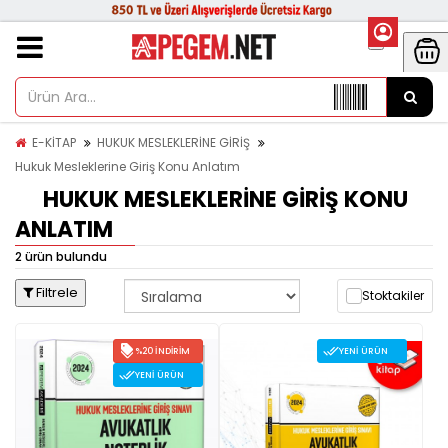
E-KİTAP
HUKUK MESLEKLERİNE GİRİŞ
Hukuk Mesleklerine Giriş Konu Anlatım
HUKUK MESLEKLERINE GIRIŞ KONU
ANLATIM
2 ürün bulundu
Filtrele
Stoktakiler
%20 İNDIRIM
YENI ÜRÜN
YENI ÜRÜN