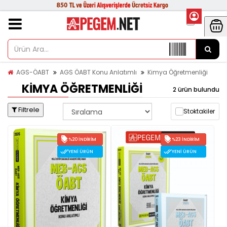
AGS-ÖABT
AGS ÖABT Konu Anlatımlı
Kimya Öğretmenliği
KIMYA ÖĞRETMENLIĞI
2 ürün bulundu
Filtrele
Stoktakiler
%20 İNDIRIM
%23 İNDIRIM
YENI ÜRÜN
YENI ÜRÜN