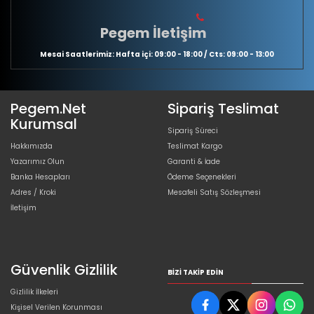
Pegem İletişim
Mesai Saatlerimiz: Hafta içi: 09:00 - 18:00 / Cts: 09:00 - 13:00
Pegem.Net
Sipariş Teslimat
Kurumsal
Sipariş Süreci
Hakkımızda
Teslimat Kargo
Yazarımız Olun
Garanti & İade
Banka Hesapları
Ödeme Seçenekleri
Adres / Kroki
Mesafeli Satış Sözleşmesi
İletişim
Güvenlik Gizlilik
BIZI TAKIP EDIN
Gizlilik İlkeleri
Kişisel Verilen Korunması