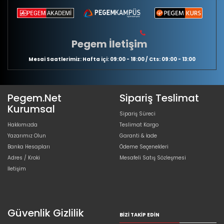
Pegem İletişim
Mesai Saatlerimiz: Hafta içi: 09:00 - 18:00 / Cts: 09:00 - 13:00
Pegem.Net
Sipariş Teslimat
Kurumsal
Sipariş Süreci
Hakkımızda
Teslimat Kargo
Yazarımız Olun
Garanti & İade
Banka Hesapları
Ödeme Seçenekleri
Adres / Kroki
Mesafeli Satış Sözleşmesi
İletişim
Güvenlik Gizlilik
BIZI TAKIP EDIN