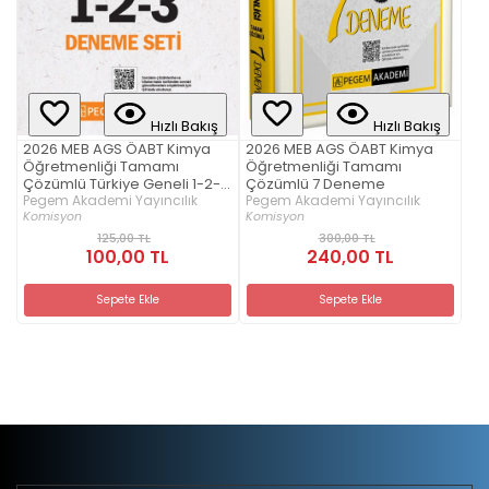
Hızlı Bakış
Hızlı Bakış
2026 MEB AGS ÖABT Kimya
2026 MEB AGS ÖABT Kimya
Öğretmenliği Tamamı
Öğretmenliği Tamamı
Çözümlü Türkiye Geneli 1-2-3
Çözümlü 7 Deneme
(3'lü Deneme Seti)
Pegem Akademi Yayıncılık
Pegem Akademi Yayıncılık
Komisyon
Komisyon
125,00 TL
300,00 TL
100,00 TL
240,00 TL
Sepete Ekle
Sepete Ekle