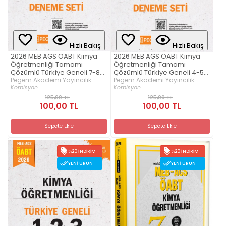
Hızlı Bakış
Hızlı Bakış
2026 MEB AGS ÖABT Kimya
2026 MEB AGS ÖABT Kimya
Öğretmenliği Tamamı
Öğretmenliği Tamamı
Çözümlü Türkiye Geneli 7-8-9
Çözümlü Türkiye Geneli 4-5-
(3'lü Deneme Seti)
Pegem Akademi Yayıncılık
6 (3'lü Deneme Seti)
Pegem Akademi Yayıncılık
Komisyon
Komisyon
125,00 TL
125,00 TL
100,00 TL
100,00 TL
Sepete Ekle
Sepete Ekle
%20 İNDIRIM
%20 İNDIRIM
YENI ÜRÜN
YENI ÜRÜN