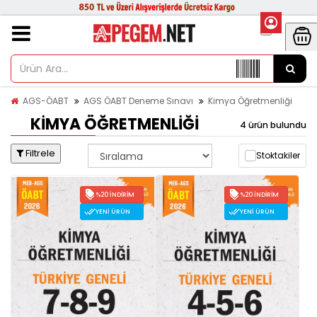
AGS-ÖABT
AGS ÖABT Deneme Sınavı
Kimya Öğretmenliği
KIMYA ÖĞRETMENLIĞI
4 ürün bulundu
Filtrele
Stoktakiler
%20 İNDIRIM
%20 İNDIRIM
YENI ÜRÜN
YENI ÜRÜN