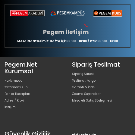
Pegem İletişim
Mesai Saatlerimiz: Hafta içi: 09:00 - 18:00 / Cts: 09:00 - 13:00
Pegem.Net
Sipariş Teslimat
Kurumsal
Sipariş Süreci
Hakkımızda
Teslimat Kargo
Yazarımız Olun
Garanti & İade
Banka Hesapları
Ödeme Seçenekleri
Adres / Kroki
Mesafeli Satış Sözleşmesi
İletişim
Güvenlik Gizlilik
BIZI TAKIP EDIN