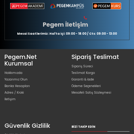
Pegem İletişim
Mesai Saatlerimiz: Hafta içi: 09:00 - 18:00 / Cts: 09:00 - 13:00
Pegem.Net
Sipariş Teslimat
Kurumsal
Sipariş Süreci
Hakkımızda
Teslimat Kargo
Yazarımız Olun
Garanti & İade
Banka Hesapları
Ödeme Seçenekleri
Adres / Kroki
Mesafeli Satış Sözleşmesi
İletişim
Güvenlik Gizlilik
BIZI TAKIP EDIN