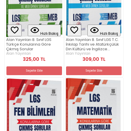
Hızlı Bakış
Hızlı Bakış
Alan Yayınları 8. Sınıf LGS
Alan Yayınları 8. Sınıf LGS T.C.
Türkçe Konularına Göre
İnkılap Tarihi ve Atatürkçülük
Çıkmış Sorular
Din Kültürü ve İngilizce
Alan Yayınları
Konularına Göre Çıkmış
Alan Yayınları
Sorular
325,00 TL
309,00 TL
Sepete Ekle
Sepete Ekle