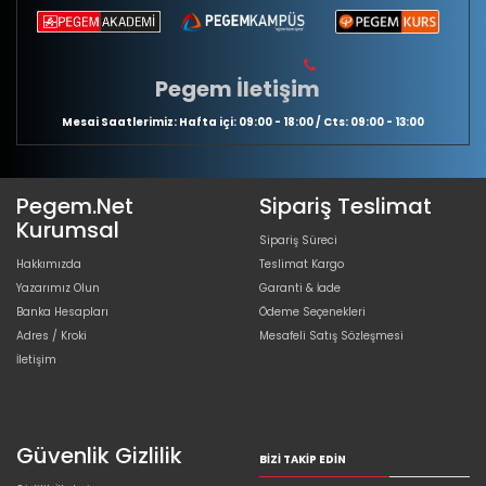
Pegem İletişim
Mesai Saatlerimiz: Hafta içi: 09:00 - 18:00 / Cts: 09:00 - 13:00
Pegem.Net
Sipariş Teslimat
Kurumsal
Sipariş Süreci
Hakkımızda
Teslimat Kargo
Yazarımız Olun
Garanti & İade
Banka Hesapları
Ödeme Seçenekleri
Adres / Kroki
Mesafeli Satış Sözleşmesi
İletişim
Güvenlik Gizlilik
BIZI TAKIP EDIN