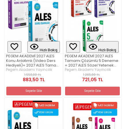
Hızlı Bakış
Hızlı Bakış
PEGEM AKADEMİ 2027 ALES
PEGEM AKADEMİ 2027 ALES
Konu Anlatımlı (Video Ders
Tamamı Çözümlü 5 Deneme
Hediyeli)+ 2027 ALES Tamamı
+ 2027 ALES Sözel Yetenek
Çözümlü Soru Bankası Seti
Pegem Akademi Yayıncılık
Türkçe Tamamı Çözümlü
Pegem Akademi Yayıncılık
(2.Kitap)
Soru Bankası + 2027 ALES
1.550,00 TL
1.265,00 TL
883,50 TL
Sayısal Yetenek Matematik
721,05 TL
Tamamı Video Çözümlü Soru
Bankası Seti (3.Kitap)
Sepete Ekle
Sepete Ekle
%43 İNDIRIM
%43 İNDIRIM
YENI ÜRÜN
YENI ÜRÜN