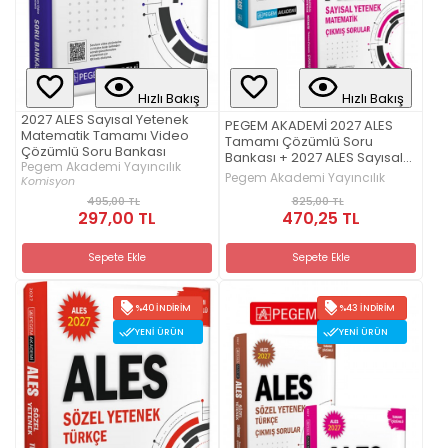
Hızlı Bakış
Hızlı Bakış
2027 ALES Sayısal Yetenek
PEGEM AKADEMİ 2027 ALES
Matematik Tamamı Video
Tamamı Çözümlü Soru
Çözümlü Soru Bankası
Bankası + 2027 ALES Sayısal
Pegem Akademi Yayıncılık
Yetenek Matematik Tamamı
Pegem Akademi Yayıncılık
Komisyon
Çözümlü Çıkmış Sorular Seti
825,00 TL
495,00 TL
(2.Kitap)
470,25 TL
297,00 TL
Sepete Ekle
Sepete Ekle
%40 İNDIRIM
%43 İNDIRIM
YENI ÜRÜN
YENI ÜRÜN