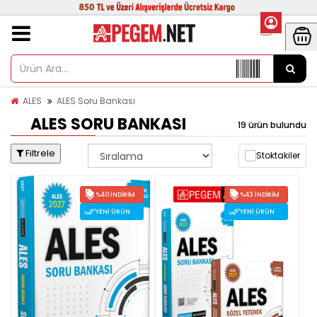
ALES
ALES Soru Bankası
ALES SORU BANKASI
19 ürün bulundu
Filtrele
Stoktakiler
%40 İNDIRIM
%43 İNDIRIM
YENI ÜRÜN
YENI ÜRÜN