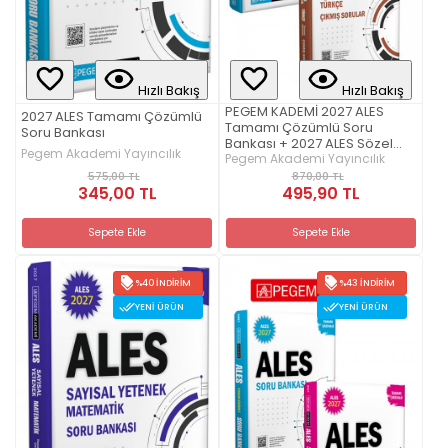
Hızlı Bakış
Hızlı Bakış
PEGEM KADEMİ 2027 ALES
2027 ALES Tamamı Çözümlü
Tamamı Çözümlü Soru
Soru Bankası
Bankası + 2027 ALES Sözel
Pegem Akademi Yayıncılık
Yetenek Türkçe Tamamı
Pegem Akademi Yayıncılık
Çözümlü Çıkmış Sorular Seti
575,00 TL
870,00 TL
345,00 TL
(2.Kitap)
495,90 TL
Sepete Ekle
Sepete Ekle
%40 İNDIRIM
%43 İNDIRIM
YENI ÜRÜN
YENI ÜRÜN