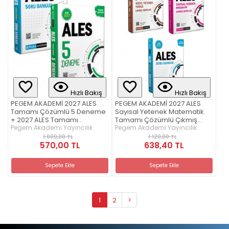
Hızlı Bakış
Hızlı Bakış
PEGEM AKADEMİ 2027 ALES
PEGEM AKADEMİ 2027 ALES
Tamamı Çözümlü 5 Deneme
Sayısal Yetenek Matematik
+ 2027 ALES Tamamı
Tamamı Çözümlü Çıkmış
Çözümlü Soru Bankası Seti
Pegem Akademi Yayıncılık
Sorular + 2027 ALES Sözel
Pegem Akademi Yayıncılık
(2.Kitap)
Yetenek Türkçe Tamamı
1.000,00 TL
1.120,00 TL
570,00 TL
Çözümlü Çıkmış Sorular +
638,40 TL
2027 ALES Tamamı Çözümlü
Soru Bankası Seti (3.Kitap)
Sepete Ekle
Sepete Ekle
1
2
>