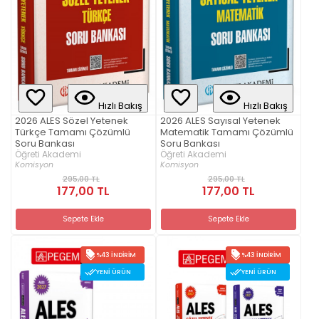
Hızlı Bakış
Hızlı Bakış
2026 ALES Sözel Yetenek
2026 ALES Sayısal Yetenek
Türkçe Tamamı Çözümlü
Matematik Tamamı Çözümlü
Soru Bankası
Soru Bankası
Öğreti Akademi
Öğreti Akademi
Komisyon
Komisyon
295,00 TL
295,00 TL
177,00 TL
177,00 TL
Sepete Ekle
Sepete Ekle
%43 İNDIRIM
%43 İNDIRIM
YENI ÜRÜN
YENI ÜRÜN